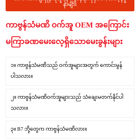
နာများ
ကာဗွန်သံမဏိ ဝက်အူ OEM အကြောင်း
မကြာခဏမေးလေ့ရှိသောမေးခွန်းများ
၁။ ကာဗွန်သံမဏိသည် ဝက်အူများအတွက် ကောင်းမွန်
ပါသလား။
၂။ ကာဗွန်သံမဏိဝက်အူများသည် သံချေးမတက်နိုင်ပါ
သလား။
၃။ B7 ဘို့တွေက ကာဗွန်သံမဏိလား။