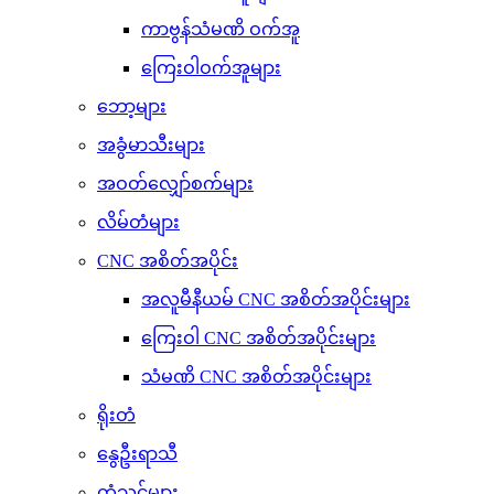
ကာဗွန်သံမဏိ ဝက်အူ
ကြေးဝါဝက်အူများ
ဘော့များ
အခွံမာသီးများ
အဝတ်လျှော်စက်များ
လိမ်တံများ
CNC အစိတ်အပိုင်း
အလူမီနီယမ် CNC အစိတ်အပိုင်းများ
ကြေးဝါ CNC အစိတ်အပိုင်းများ
သံမဏိ CNC အစိတ်အပိုင်းများ
ရိုးတံ
နွေဦးရာသီ
တံသင်များ