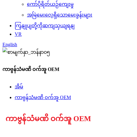
ကော်ပိုရိတ်ယဉ်ကျေးမှု
အမြဲမေးလေ့ရှိသောမေးခွန်းများ
ကြှနျုပျတို့ကိုဆကျသှယျရနျ
VR
English
ကာဗွန်သံမဏိ ဝက်အူ OEM
အိမ်
ကာဗွန်သံမဏိ ဝက်အူ OEM
ကာဗွန်သံမဏိ ဝက်အူ OEM