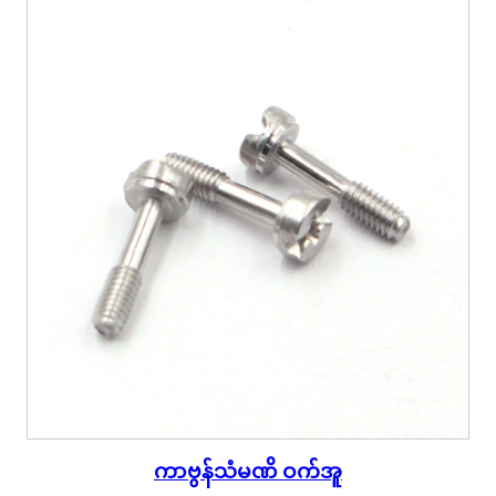
ကာဗွန်သံမဏိ ဝက်အူ