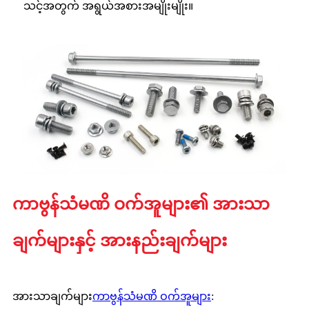
သင့်အတွက် အရွယ်အစားအမျိုးမျိုး။
ကာဗွန်သံမဏိ ဝက်အူများ၏ အားသာ
ချက်များနှင့် အားနည်းချက်များ
အားသာချက်များ
ကာဗွန်သံမဏိ ဝက်အူများ
: