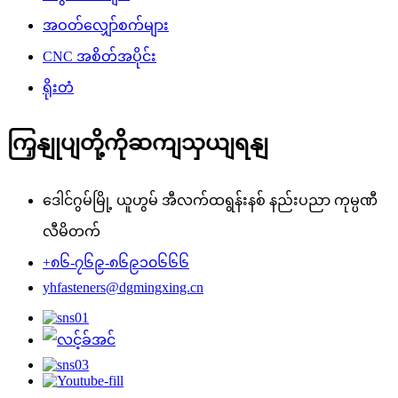
အဝတ်လျှော်စက်များ
CNC အစိတ်အပိုင်း
ရိုးတံ
ကြှနျုပျတို့ကိုဆကျသှယျရနျ
ဒေါင်ဂွမ်မြို့ ယူဟွမ် အီလက်ထရွန်းနစ် နည်းပညာ ကုမ္ပဏီ
လီမိတက်
+၈၆-၇၆၉-၈၆၉၁၀၆၆၆
yhfasteners@dgmingxing.cn