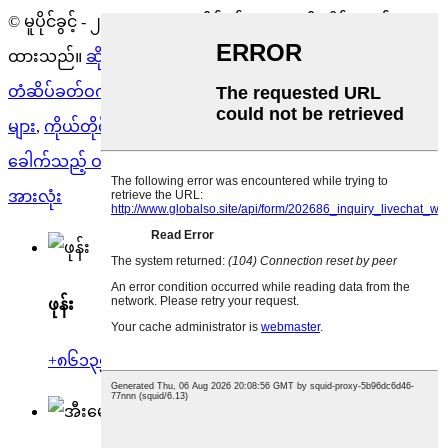
© မူပိုင်ခွင့် - ၂၀၁၀-၂၀၂၅ : မူပိုင်ခွင့်အားလုံးကို သိမ်းဆည်း
ထားသည်။
ဆိုက်မြေပုံ
-
ရေစိုခံတံဆိပ်ခတ်တုံး
,
ရေစိုခံ
တံဆိပ်ခတ်ဝက်အူ
,
ရေစိုခံ O-ring ကိုယ်တိုင်ပိတ်နိုင်သော ဝက်အူ
များ
,
ကိုယ်တိုင်တံဆိပ်ခတ်ထားသော ဝက်အူများ
,
ကိုယ်တိုင်
ခေါက်သည့် ဝက်အူ
,
ကိုယ်တိုင်ပိတ်ခြင်း ဝက်အူ
,
ထုတ်ကုန်
အားလုံး
ဖုန်း
+၈၆၁၃၅၂၈၅၂၇၉၈၅