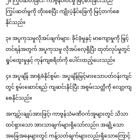
၂။ ကြွပ်ဆတ်ခြင်း- ကာဗွန်ပါဝင်မှု မြင့်မားခြင်းသည်
ကြွပ်ဆတ်မှုကို တိုးစေပြီး ကျိုးပဲ့နိုင်ခြေကို မြင့်တက်စေ
နိုင်သည်။
၃။ အပူကုသမှုလိုအပ်ချက်များ- ခိုင်ခံ့မှုနှင့် မာကျောမှုကို မြှင့်
တင်ရန်အတွက် အပူကုသမှု လိုအပ်လေ့ရှိပြီး ထုတ်လုပ်မှုတွင်
ရှုပ်ထွေးမှုနှင့် ကုန်ကျစရိတ်ကို ပေါင်းထည့်ပေးသည်။
၄။ အပူချိန် အာရုံခံနိုင်စွမ်း- အပူချိန်မြင့်မားသောပတ်ဝန်းကျင်
တွင် စွမ်းဆောင်ရည် ကျဆင်းနိုင်ပြီး အစွမ်းသတ္တိကို လျော့ကျ
စေနိုင်သည်။
အကျဉ်းချုပ်အားဖြင့်၊ ကာဗွန်သံမဏိဝက်အူများတွင် သိသာ
ထင်ရှားသော အားသာချက်များရှိသော်လည်း၊ အချို့သော
အခြေအနေများတွင် ကန့်သတ်ချက်များလည်းရှိသောကြောင့်