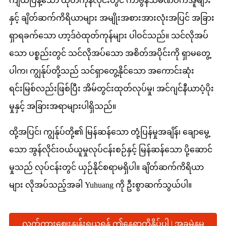
ကျယ်ပြန့်သော ထုတ်ကုန်လိုင်းတွင် ကာဗွန်သံမဏိဝက်အူများ
နှင့် ချိတ်ဆက်ကိရိယာများ အမျိုးအစားအားလုံးအပြင် အခြား
ရှာရခက်သော ဟာ့ဒ်ဝဲထုတ်ကုန်များ ပါဝင်သည်။ သင်လိုအပ်
သော ပစ္စည်းတွင် သင်လိုအပ်သော အစိတ်အပိုင်းကို ရှာမတွေ့
ပါက၊ ကျွန်ုပ်တို့သည် သင်ရှာတွေ့နိုင်သော အကောင်းဆုံး
ရင်းမြစ်လည်းဖြစ်ပြီး အိမ်တွင်းထုတ်လုပ်မှု၊ အင်ဂျင်နီယာပံ့ပိုး
မှုနှင့် အခြားအရာများပါရှိသည်။
ထို့အပြင်၊ ကျွန်ုပ်တို့၏ မြန်ဆန်သော တုံ့ပြန်မှုအချိန်၊ ချောမွေ့
သော အွန်လိုင်းဝယ်ယူမှုလုပ်ငန်းစဉ်နှင့် မြန်ဆန်သော ပို့ဆောင်
မှုသည် လုပ်ငန်းတွင် ယှဉ်နိုင်စရာမရှိပါ။ ချိတ်ဆက်ကိရိယာ
များ လိုအပ်သည့်အခါ Yuhuang ကို ဦးစွာဆက်သွယ်ပါ။
လက်ကားဈေးနှုန်းရယူရန် ဤနေရာကိုနှိပ်ပါ | အခမဲ့နမူ