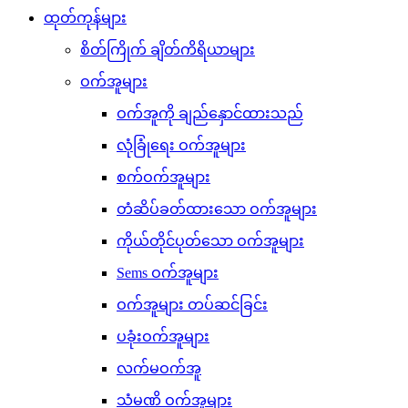
ထုတ်ကုန်များ
စိတ်ကြိုက် ချိတ်ကိရိယာများ
ဝက်အူများ
ဝက်အူကို ချည်နှောင်ထားသည်
လုံခြုံရေး ဝက်အူများ
စက်ဝက်အူများ
တံဆိပ်ခတ်ထားသော ဝက်အူများ
ကိုယ်တိုင်ပုတ်သော ဝက်အူများ
Sems ဝက်အူများ
ဝက်အူများ တပ်ဆင်ခြင်း
ပခုံးဝက်အူများ
လက်မဝက်အူ
သံမဏိ ဝက်အူများ