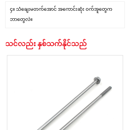
၄။ သံချေးမတက်အောင် အကောင်းဆုံး ဝက်အူတွေက
ဘာတွေလဲ။
သင်လည်း နှစ်သက်နိုင်သည်