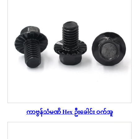
ကာဗွန်သံမဏိ Hex ဦးခေါင်း ဝက်အူ