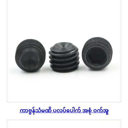
ကာဗွန်သံမဏိ ပလပ်ပေါက် အစုံ ဝက်အူ