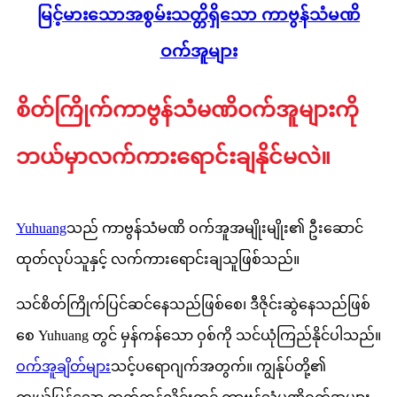
မြင့်မားသောအစွမ်းသတ္တိရှိသော ကာဗွန်သံမဏိ
ဝက်အူများ
စိတ်ကြိုက်ကာဗွန်သံမဏိဝက်အူများကို
ဘယ်မှာလက်ကားရောင်းချနိုင်မလဲ။
Yuhuang
သည် ကာဗွန်သံမဏိ ဝက်အူအမျိုးမျိုး၏ ဦးဆောင်
ထုတ်လုပ်သူနှင့် လက်ကားရောင်းချသူဖြစ်သည်။
သင်စိတ်ကြိုက်ပြင်ဆင်နေသည်ဖြစ်စေ၊ ဒီဇိုင်းဆွဲနေသည်ဖြစ်
စေ Yuhuang တွင် မှန်ကန်သော ဝှစ်ကို သင်ယုံကြည်နိုင်ပါသည်။
ဝက်အူချိတ်များ
သင့်ပရောဂျက်အတွက်။ ကျွန်ုပ်တို့၏