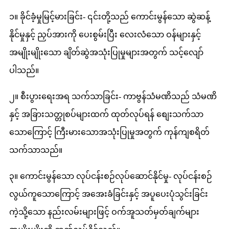
၁။ ခိုင်ခံ့မှုမြင့်မားခြင်း- ၎င်းတို့သည် ကောင်းမွန်သော ဆွဲဆန့်
နိုင်မှုနှင့် ညှပ်အားကို ပေးစွမ်းပြီး လေးလံသော ဝန်များနှင့်
အမျိုးမျိုးသော ချိတ်ဆွဲအသုံးပြုမှုများအတွက် သင့်လျော်
ပါသည်။
၂။ စီးပွားရေးအရ သက်သာခြင်း- ကာဗွန်သံမဏိသည် သံမဏိ
နှင့် အခြားသတ္တုစပ်များထက် ထုတ်လုပ်ရန် စျေးသက်သာ
သောကြောင့် ကြီးမားသောအသုံးပြုမှုအတွက် ကုန်ကျစရိတ်
သက်သာသည်။
၃။ ကောင်းမွန်သော လုပ်ငန်းစဉ်လုပ်ဆောင်နိုင်မှု- လုပ်ငန်းစဉ်
လွယ်ကူသောကြောင့် အအေးခံခြင်းနှင့် အပူပေးပုံသွင်းခြင်း
ကဲ့သို့သော နည်းလမ်းများဖြင့် ဝက်အူသတ်မှတ်ချက်များ