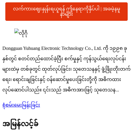
လက်ကားဈေးနှုန်းရယူရန် ဤနေရာကိုနှိပ်ပါ | အခမဲ့နမူ
နာများ
Dongguan Yuhuang Electronic Technology Co., Ltd. ကို ၁၉၉၈ ခု
နှစ်တွင် စတင်တည်ထောင်ခဲ့ပြီး စက်မှုနှင့် ကုန်သွယ်ရေးလုပ်ငန်း
များထဲမှ တစ်ခုတွင် ထုတ်လုပ်ခြင်း၊ သုတေသနနှင့် ဖွံ့ဖြိုးတိုးတက်
ရေး၊ ရောင်းချခြင်းနှင့် ဝန်ဆောင်မှုပေးခြင်းတို့ကို အဓိကထား
လုပ်ဆောင်ပါသည်။ ၎င်းသည် အဓိကအားဖြင့် သုတေသန...
စုံစမ်းမေးမြန်းခြင်း
အမြန်လင့်ခ်