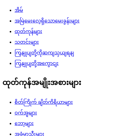
အိမ်
အမြဲမေးလေ့ရှိသောမေးခွန်းများ
ထုတ်ကုန်များ
သတင်းများ
ကြှနျုပျတို့ကိုဆကျသှယျရနျ
ကြှနျုပျတို့အကွောငျး
ထုတ်ကုန်အမျိုးအစားများ
စိတ်ကြိုက် ချိတ်ကိရိယာများ
ဝက်အူများ
ဘော့များ
အခွံမာသီးများ