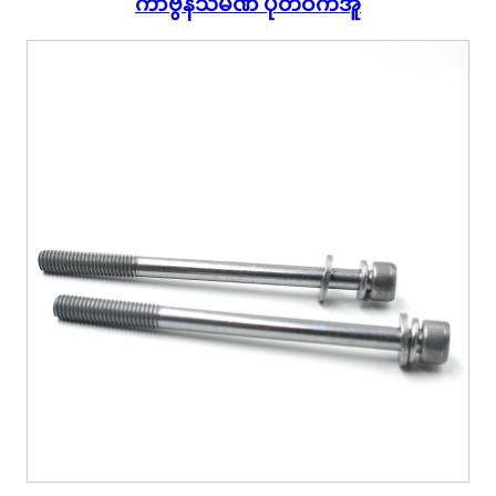
ကာဗွန်သံမဏိ ပုတ်ဝက်အူ