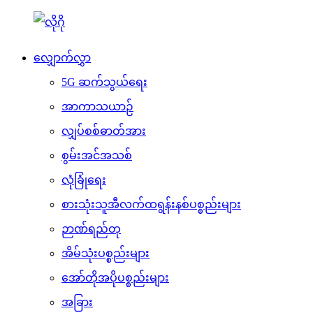
လျှောက်လွှာ
5G ဆက်သွယ်ရေး
အာကာသယာဉ်
လျှပ်စစ်ဓာတ်အား
စွမ်းအင်အသစ်
လုံခြုံရေး
စားသုံးသူအီလက်ထရွန်းနစ်ပစ္စည်းများ
ဉာဏ်ရည်တု
အိမ်သုံးပစ္စည်းများ
အော်တိုအပိုပစ္စည်းများ
အခြား