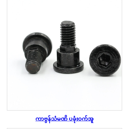
ကာဗွန်သံမဏိ ပခုံးဝက်အူ