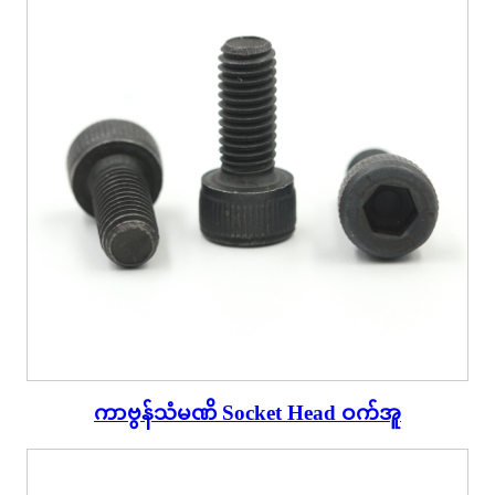
ကာဗွန်သံမဏိ Socket Head ဝက်အူ