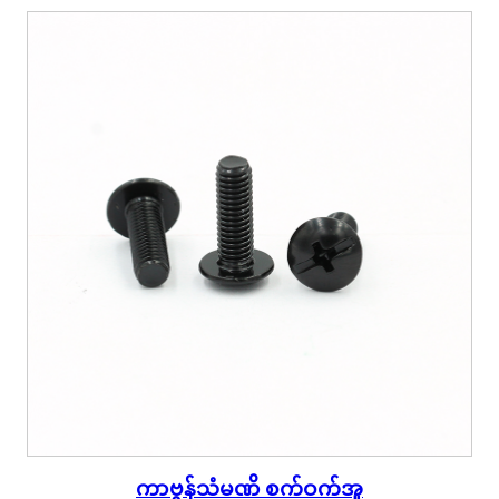
ကာဗွန်သံမဏိ စက်ဝက်အူ