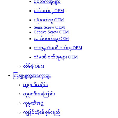
ပခုံးဝက်အူများ
စက်ဝက်အူ OEM
ပခုံးဝက်အူ OEM
Sems Screw OEM
Captive Screw OEM
လက်မဝက်အူ OEM
ကာဗွန်သံမဏိ ဝက်အူ OEM
သံမဏိ ဝက်အူများ OEM
လိမ်ဖဲ့ OEM
ကြှနျုပျတို့အကွောငျး
ကုမ္ပဏီသမိုင်း
ကုမ္ပဏီအကြောင်း
ကုမ္ပဏီအဖွဲ့
ကျွန်ုပ်တို့၏ စွမ်းရည်