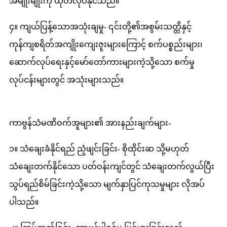
အမျိုးမျိုးကို ထုတ်လုပ်နိုင်သည်။
၄။ ကျယ်ပြန့်သောအသုံးချမှု- ၎င်းတို့၏အစွမ်းသတ္တိနှင့်
ကုန်ကျစရိတ်အကျိုးကျေးဇူးများကြောင့် စက်ပစ္စည်းများ၊
ဆောက်လုပ်ရေးနှင့်မော်တော်ကားများကဲ့သို့သော စက်မှု
လုပ်ငန်းများတွင် အသုံးများသည်။
ကာဗွန်သံမဏိဝက်အူများ၏ အားနည်းချက်များ-
၁။ သံချေးခံနိုင်ရည် ညံ့ဖျင်းခြင်း- စိုထိုင်းဆ သို့မဟုတ်
သံချေးတက်နိုင်သော ပတ်ဝန်းကျင်တွင် သံချေးတက်လွယ်ပြီး
သွပ်ရည်စိမ်ခြင်းကဲ့သို့သော မျက်နှာပြင်ကုသမှုများ လိုအပ်
ပါသည်။