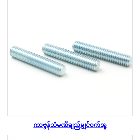
ကာဗွန်သံမဏိချည်မျှင်ဝက်အူ