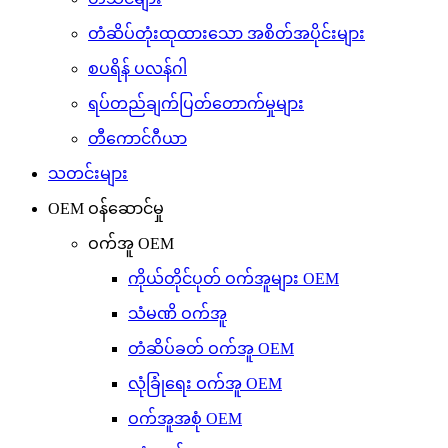
တံဆိပ်တုံးထုထားသော အစိတ်အပိုင်းများ
စပရိန် ပလန်ဂါ
ရပ်တည်ချက်ပြတ်တောက်မှုများ
တီကောင်ဂီယာ
သတင်းများ
OEM ဝန်ဆောင်မှု
ဝက်အူ OEM
ကိုယ်တိုင်ပုတ် ဝက်အူများ OEM
သံမဏိ ဝက်အူ
တံဆိပ်ခတ် ဝက်အူ OEM
လုံခြုံရေး ဝက်အူ OEM
ဝက်အူအစုံ OEM