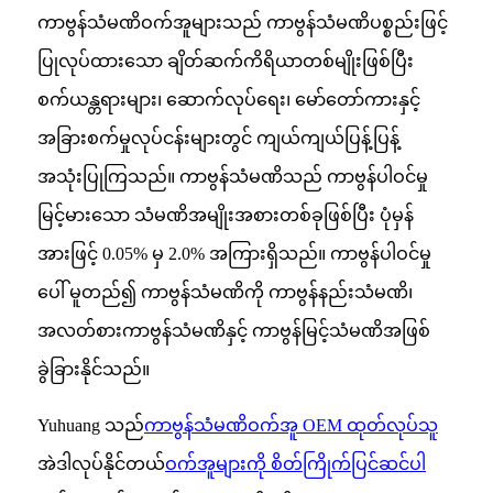
ကာဗွန်သံမဏိဝက်အူများသည် ကာဗွန်သံမဏိပစ္စည်းဖြင့်
ပြုလုပ်ထားသော ချိတ်ဆက်ကိရိယာတစ်မျိုးဖြစ်ပြီး
စက်ယန္တရားများ၊ ဆောက်လုပ်ရေး၊ မော်တော်ကားနှင့်
အခြားစက်မှုလုပ်ငန်းများတွင် ကျယ်ကျယ်ပြန့်ပြန့်
အသုံးပြုကြသည်။ ကာဗွန်သံမဏိသည် ကာဗွန်ပါဝင်မှု
မြင့်မားသော သံမဏိအမျိုးအစားတစ်ခုဖြစ်ပြီး ပုံမှန်
အားဖြင့် 0.05% မှ 2.0% အကြားရှိသည်။ ကာဗွန်ပါဝင်မှု
ပေါ် မူတည်၍ ကာဗွန်သံမဏိကို ကာဗွန်နည်းသံမဏိ၊
အလတ်စားကာဗွန်သံမဏိနှင့် ကာဗွန်မြင့်သံမဏိအဖြစ်
ခွဲခြားနိုင်သည်။
Yuhuang သည်
ကာဗွန်သံမဏိဝက်အူ OEM ထုတ်လုပ်သူ
အဲဒါလုပ်နိုင်တယ်
ဝက်အူများကို စိတ်ကြိုက်ပြင်ဆင်ပါ