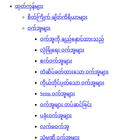
ထုတ်ကုန်များ
စိတ်ကြိုက် ချိတ်ကိရိယာများ
ဝက်အူများ
ဝက်အူကို ချည်နှောင်ထားသည်
လုံခြုံရေး ဝက်အူများ
စက်ဝက်အူများ
တံဆိပ်ခတ်ထားသော ဝက်အူများ
ကိုယ်တိုင်ပုတ်သော ဝက်အူများ
Sems ဝက်အူများ
ဝက်အူများ တပ်ဆင်ခြင်း
ပခုံးဝက်အူများ
လက်မဝက်အူ
သံမဏိ ဝက်အူများ