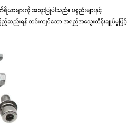
ာများကို အထူးပြုပါသည်။ ပစ္စည်းများနှင့်
 ဖြည့်ဆည်းရန် တင်းကျပ်သော အရည်အသွေးထိန်းချုပ်မှုဖြင့်