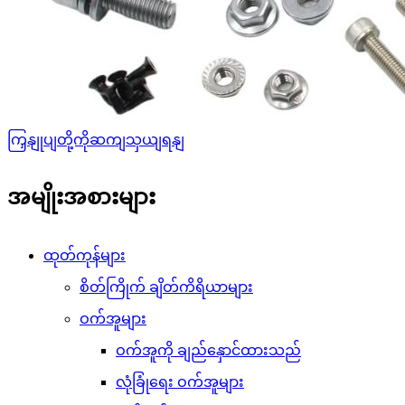
ကြှနျုပျတို့ကိုဆကျသှယျရနျ
အမျိုးအစားများ
ထုတ်ကုန်များ
စိတ်ကြိုက် ချိတ်ကိရိယာများ
ဝက်အူများ
ဝက်အူကို ချည်နှောင်ထားသည်
လုံခြုံရေး ဝက်အူများ