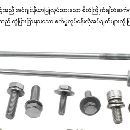
ီ အင်ဂျင်နီယာပြုလုပ်ထားသော စိတ်ကြိုက်ချိတ်ဆက်ကိရိယ
ု့သည် ကွဲပြားခြားနားသော စက်မှုလုပ်ငန်းလိုအပ်ချက်များကို