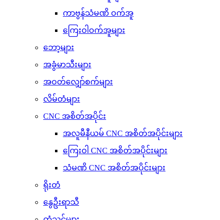
ကာဗွန်သံမဏိ ဝက်အူ
ကြေးဝါဝက်အူများ
ဘော့များ
အခွံမာသီးများ
အဝတ်လျှော်စက်များ
လိမ်တံများ
CNC အစိတ်အပိုင်း
အလူမီနီယမ် CNC အစိတ်အပိုင်းများ
ကြေးဝါ CNC အစိတ်အပိုင်းများ
သံမဏိ CNC အစိတ်အပိုင်းများ
ရိုးတံ
နွေဦးရာသီ
တံသင်များ