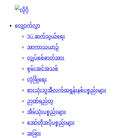
လျှောက်လွှာ
5G ဆက်သွယ်ရေး
အာကာသယာဉ်
လျှပ်စစ်ဓာတ်အား
စွမ်းအင်အသစ်
လုံခြုံရေး
စားသုံးသူအီလက်ထရွန်းနစ်ပစ္စည်းများ
ဉာဏ်ရည်တု
အိမ်သုံးပစ္စည်းများ
အော်တိုအပိုပစ္စည်းများ
အခြား