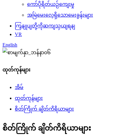
ကော်ပိုရိတ်ယဉ်ကျေးမှု
အမြဲမေးလေ့ရှိသောမေးခွန်းများ
ကြှနျုပျတို့ကိုဆကျသှယျရနျ
VR
English
ထုတ်ကုန်များ
အိမ်
ထုတ်ကုန်များ
စိတ်ကြိုက် ချိတ်ကိရိယာများ
စိတ်ကြိုက် ချိတ်ကိရိယာများ