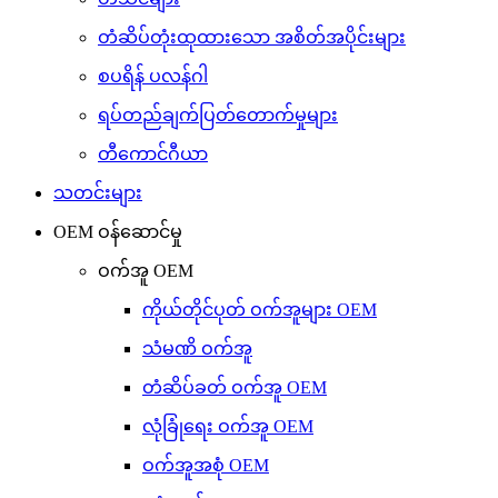
တံဆိပ်တုံးထုထားသော အစိတ်အပိုင်းများ
စပရိန် ပလန်ဂါ
ရပ်တည်ချက်ပြတ်တောက်မှုများ
တီကောင်ဂီယာ
သတင်းများ
OEM ဝန်ဆောင်မှု
ဝက်အူ OEM
ကိုယ်တိုင်ပုတ် ဝက်အူများ OEM
သံမဏိ ဝက်အူ
တံဆိပ်ခတ် ဝက်အူ OEM
လုံခြုံရေး ဝက်အူ OEM
ဝက်အူအစုံ OEM