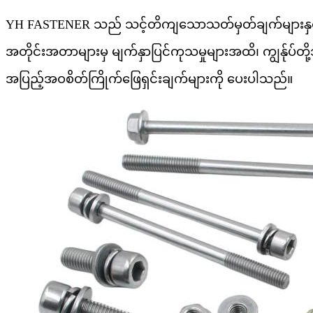
YH FASTENER သည် သင့်တိကျသောသတ်မှတ်ချက်များနှင့်အည
အတိုင်းအတာများမှ မျက်နှာပြင်ကုသမှုများအထိ၊ ကျွန်ုပ်တိ
အပြည့်အဝစိတ်ကြိုက်ဖြေရှင်းချက်များကို ပေးပါသည်။