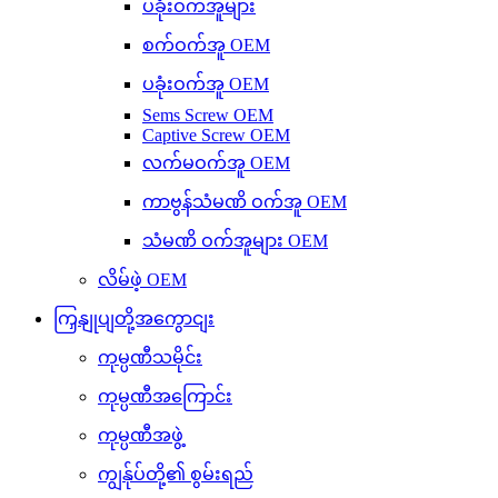
ပခုံးဝက်အူများ
စက်ဝက်အူ OEM
ပခုံးဝက်အူ OEM
Sems Screw OEM
Captive Screw OEM
လက်မဝက်အူ OEM
ကာဗွန်သံမဏိ ဝက်အူ OEM
သံမဏိ ဝက်အူများ OEM
လိမ်ဖဲ့ OEM
ကြှနျုပျတို့အကွောငျး
ကုမ္ပဏီသမိုင်း
ကုမ္ပဏီအကြောင်း
ကုမ္ပဏီအဖွဲ့
ကျွန်ုပ်တို့၏ စွမ်းရည်