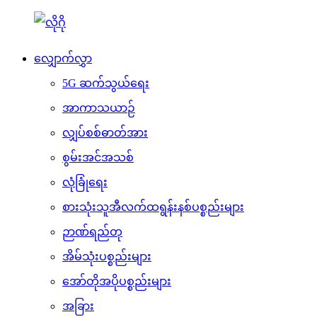
လျှောက်လွှာ
5G ဆက်သွယ်ရေး
အာကာသယာဉ်
လျှပ်စစ်ဓာတ်အား
စွမ်းအင်အသစ်
လုံခြုံရေး
စားသုံးသူအီလက်ထရွန်းနစ်ပစ္စည်းများ
ဉာဏ်ရည်တု
အိမ်သုံးပစ္စည်းများ
အော်တိုအပိုပစ္စည်းများ
အခြား