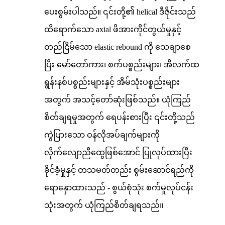
ပေးစွမ်းပါသည်။ ၎င်းတို့၏ helical ဒီဇိုင်းသည်
ထိရောက်သော axial ဖိအားကိုင်တွယ်မှုနှင့်
တည်ငြိမ်သော elastic rebound ကို သေချာစေ
ပြီး မော်တော်ကား၊ စက်ပစ္စည်းများ၊ အီလက်ထ
ရွန်းနစ်ပစ္စည်းများနှင့် အိမ်သုံးပစ္စည်းများ
အတွက် အသင့်တော်ဆုံးဖြစ်သည်။ ယုံကြည်
စိတ်ချရမှုအတွက် ရေပန်းစားပြီး ၎င်းတို့သည်
ကွဲပြားသော ဝန်လိုအပ်ချက်များကို
လိုက်လျောညီထွေဖြစ်အောင် ပြုလုပ်ထားပြီး
ခိုင်ခံ့မှုနှင့် တသမတ်တည်း စွမ်းဆောင်ရည်ကို
ရောနှောထားသည် - စွယ်စုံသုံး စက်မှုလုပ်ငန်း
သုံးအတွက် ယုံကြည်စိတ်ချရသည်။