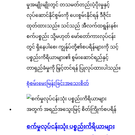
မှုအမျိုးမျိုးတွင် တသမတ်တည်းပံ့ပိုးမှုနှင့်
လုပ်ဆောင်နိုင်စွမ်းကို ပေးစွမ်းနိုင်ရန် ဒီဇိုင်း
ထုတ်ထားသည်။ သင်သည် အီလက်ထရွန်းနစ်၊
စက်ပစ္စည်း သို့မဟုတ် မော်တော်ကားလုပ်ငန်း
တွင် ရှိနေပါစေ၊ ကျွန်ုပ်တို့၏စပရိန်များကို သင့်
ပစ္စည်းကိရိယာများ၏ စွမ်းဆောင်ရည်နှင့်
တာရှည်ခံမှုကို မြှင့်တင်ရန် ပြုလုပ်ထားပါသည်။
စုံစမ်းမေးမြန်းခြင်း
အသေးစိတ်
စက်မှုလုပ်ငန်းသုံး ပစ္စည်းကိရိယာများ