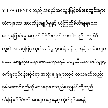
YH FASTENER သည် အရည်အသွေးမြင့်
စမ်းရေတွင်းများ
တိကျသော အားထိန်းချုပ်မှုနှင့် ယုံကြည်စိတ်ချရသော
ပျော့ပြောင်းမှုအတွက် ဒီဇိုင်းထုတ်ထားပါသည်။ ကျွန်ုပ်
တို့၏ အဆင့်မြင့် ထုတ်လုပ်မှုလုပ်ငန်းစဉ်များနှင့် တင်းကျပ်
သော အရည်အသွေးစစ်ဆေးမှုသည် မတူညီသော စက်မှုနှင့်
စက်မှုလုပ်ငန်းဆိုင်ရာ အသုံးချမှုများတွင် တသမတ်တည်း
စွမ်းဆောင်ရည်ကို သေချာစေသည်။ ကျွန်ုပ်တို့သည်
သီးခြားဒီဇိုင်းလိုအပ်ချက်များနှင့် ကိုက်ညီစေရန်