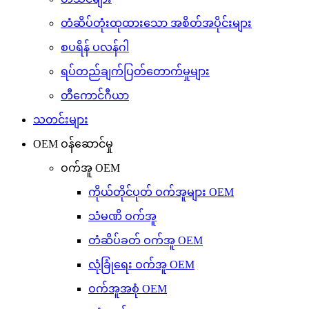
တံဆိပ်တုံးထုထားသော အစိတ်အပိုင်းများ
စပရိန် ပလန်ဂါ
ရပ်တည်ချက်ပြတ်တောက်မှုများ
တီကောင်ဂီယာ
သတင်းများ
OEM ဝန်ဆောင်မှု
ဝက်အူ OEM
ကိုယ်တိုင်ပုတ် ဝက်အူများ OEM
သံမဏိ ဝက်အူ
တံဆိပ်ခတ် ဝက်အူ OEM
လုံခြုံရေး ဝက်အူ OEM
ဝက်အူအစုံ OEM