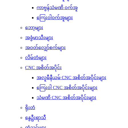
ကာဗွန်သံမဏိ ဝက်အူ
ကြေးဝါဝက်အူများ
ဘော့များ
အခွံမာသီးများ
အဝတ်လျှော်စက်များ
လိမ်တံများ
CNC အစိတ်အပိုင်း
အလူမီနီယမ် CNC အစိတ်အပိုင်းများ
ကြေးဝါ CNC အစိတ်အပိုင်းများ
သံမဏိ CNC အစိတ်အပိုင်းများ
ရိုးတံ
နွေဦးရာသီ
တံသင်များ