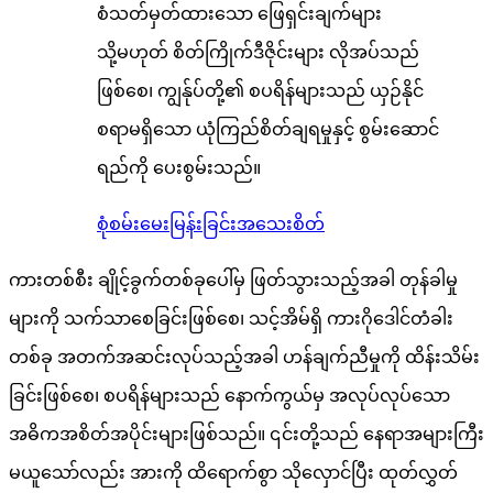
စံသတ်မှတ်ထားသော ဖြေရှင်းချက်များ
သို့မဟုတ် စိတ်ကြိုက်ဒီဇိုင်းများ လိုအပ်သည်
ဖြစ်စေ၊ ကျွန်ုပ်တို့၏ စပရိန်များသည် ယှဉ်နိုင်
စရာမရှိသော ယုံကြည်စိတ်ချရမှုနှင့် စွမ်းဆောင်
ရည်ကို ပေးစွမ်းသည်။
စုံစမ်းမေးမြန်းခြင်း
အသေးစိတ်
ကားတစ်စီး ချိုင့်ခွက်တစ်ခုပေါ်မှ ဖြတ်သွားသည့်အခါ တုန်ခါမှု
များကို သက်သာစေခြင်းဖြစ်စေ၊ သင့်အိမ်ရှိ ကားဂိုဒေါင်တံခါး
တစ်ခု အတက်အဆင်းလုပ်သည့်အခါ ဟန်ချက်ညီမှုကို ထိန်းသိမ်း
ခြင်းဖြစ်စေ၊ စပရိန်များသည် နောက်ကွယ်မှ အလုပ်လုပ်သော
အဓိကအစိတ်အပိုင်းများဖြစ်သည်။ ၎င်းတို့သည် နေရာအများကြီး
မယူသော်လည်း အားကို ထိရောက်စွာ သိုလှောင်ပြီး ထုတ်လွှတ်