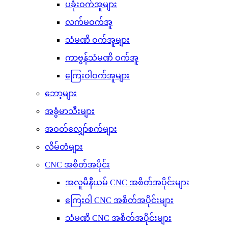
ပခုံးဝက်အူများ
လက်မဝက်အူ
သံမဏိ ဝက်အူများ
ကာဗွန်သံမဏိ ဝက်အူ
ကြေးဝါဝက်အူများ
ဘော့များ
အခွံမာသီးများ
အဝတ်လျှော်စက်များ
လိမ်တံများ
CNC အစိတ်အပိုင်း
အလူမီနီယမ် CNC အစိတ်အပိုင်းများ
ကြေးဝါ CNC အစိတ်အပိုင်းများ
သံမဏိ CNC အစိတ်အပိုင်းများ