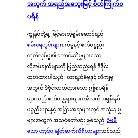
အတွက် အရည်အသွေးမြင့် စိတ်ကြိုက်စ
ပရိန်
ကျွန်ုပ်တို့ရဲ့ မြင့်မားတဲ့စွမ်းဆောင်ရည်
စမ်းရေတွင်းများ
စက်မှုနှင့် စက်ပစ္စည်း
ထုတ်လုပ်မှု၏ တောင်းဆိုမှုများသော
လိုအပ်ချက်များကို ဖြည့်ဆည်းရန် ဒီဇိုင်း
ထုတ်ထားပါသည်။ တာရှည်ခံမှုနှင့် တိကျမှု
အတွက် ဒီဇိုင်းထုတ်ထားသော ဤစပရိန်
များသည် စက်ယန္တရားများ၊ အီလက်ထရွန်းနစ်
ပစ္စည်းများနှင့် အခြားအရာများတွင် အသုံးချမှု
များအတွက် အသင့်တော်ဆုံးဖြစ်သည်။
စံမမီ
သော ဟာ့ဒ်ဝဲ ချိတ်ဆက်ကိရိယာများ
သင်သည်