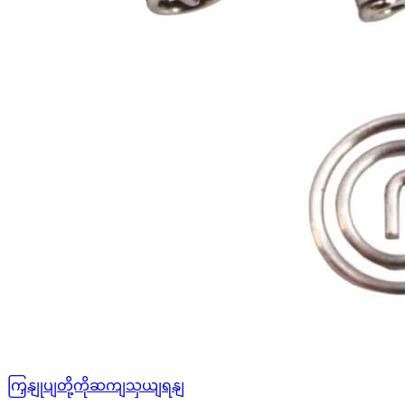
ကြှနျုပျတို့ကိုဆကျသှယျရနျ