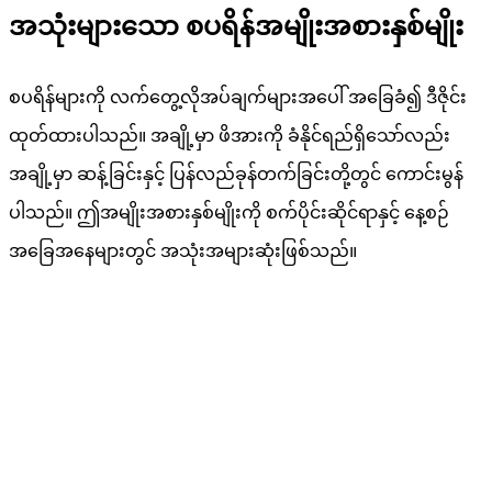
အသုံးများသော စပရိန်အမျိုးအစားနှစ်မျိုး
စပရိန်များကို လက်တွေ့လိုအပ်ချက်များအပေါ် အခြေခံ၍ ဒီဇိုင်း
ထုတ်ထားပါသည်။ အချို့မှာ ဖိအားကို ခံနိုင်ရည်ရှိသော်လည်း
အချို့မှာ ဆန့်ခြင်းနှင့် ပြန်လည်ခုန်တက်ခြင်းတို့တွင် ကောင်းမွန်
ပါသည်။ ဤအမျိုးအစားနှစ်မျိုးကို စက်ပိုင်းဆိုင်ရာနှင့် နေ့စဉ်
အခြေအနေများတွင် အသုံးအများဆုံးဖြစ်သည်။