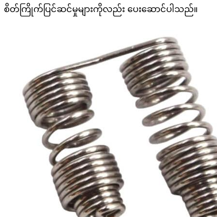
စိတ်ကြိုက်ပြင်ဆင်မှုများကိုလည်း ပေးဆောင်ပါသည်။