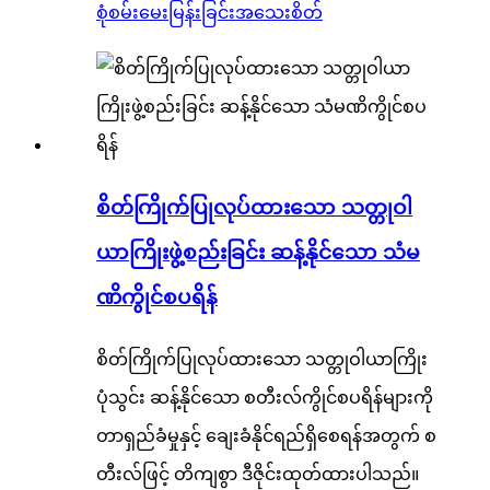
စုံစမ်းမေးမြန်းခြင်း
အသေးစိတ်
စိတ်ကြိုက်ပြုလုပ်ထားသော သတ္တုဝါ
ယာကြိုးဖွဲ့စည်းခြင်း ဆန့်နိုင်သော သံမ
ဏိကွိုင်စပရိန်
စိတ်ကြိုက်ပြုလုပ်ထားသော သတ္တုဝါယာကြိုး
ပုံသွင်း ဆန့်နိုင်သော စတီးလ်ကွိုင်စပရိန်များကို
တာရှည်ခံမှုနှင့် ချေးခံနိုင်ရည်ရှိစေရန်အတွက် စ
တီးလ်ဖြင့် တိကျစွာ ဒီဇိုင်းထုတ်ထားပါသည်။