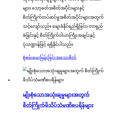
များ၊ သော့ခတ်အစိတ်အပိုင်းများနှင့်
စိတ်ကြိုက်တပ်ဆင်မှုအစိတ်အပိုင်းများအတွက်
သင့်လျော်သည်။ ချေးခံနိုင်ရည်ရှိခြင်း၊ တာရှည်
ခံခြင်းနှင့် စိတ်ကြိုက်ဝါယာကြိုးအချင်းနှင့်
ပုံသဏ္ဍာန်ဖြင့် ရရှိနိုင်ပါသည်။
စုံစမ်းမေးမြန်းခြင်း
အသေးစိတ်
မျိုးစုံသောအသုံးချမှုများအတွက်
စိတ်ကြိုက်ဖိသိပ်သံမဏိစပရိန်များ