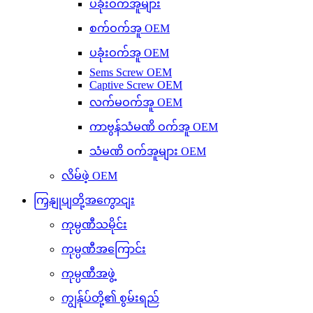
ပခုံးဝက်အူများ
စက်ဝက်အူ OEM
ပခုံးဝက်အူ OEM
Sems Screw OEM
Captive Screw OEM
လက်မဝက်အူ OEM
ကာဗွန်သံမဏိ ဝက်အူ OEM
သံမဏိ ဝက်အူများ OEM
လိမ်ဖဲ့ OEM
ကြှနျုပျတို့အကွောငျး
ကုမ္ပဏီသမိုင်း
ကုမ္ပဏီအကြောင်း
ကုမ္ပဏီအဖွဲ့
ကျွန်ုပ်တို့၏ စွမ်းရည်