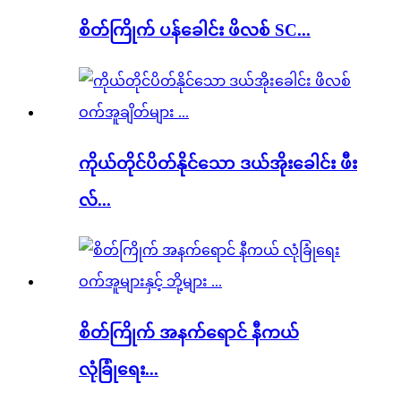
စိတ်ကြိုက် ပန်ခေါင်း ဖိလစ် SC...
ကိုယ်တိုင်ပိတ်နိုင်သော ဒယ်အိုးခေါင်း ဖီး
လ်...
စိတ်ကြိုက် အနက်ရောင် နီကယ်
လုံခြုံရေး...