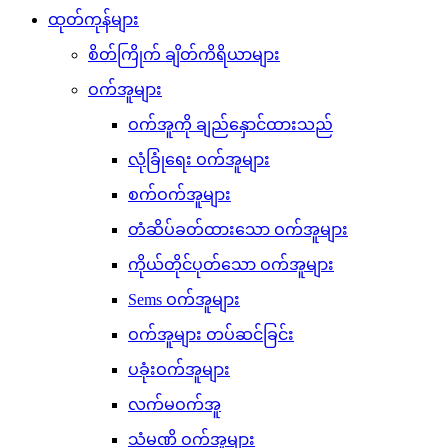
ထုတ်ကုန်များ
စိတ်ကြိုက် ချိတ်ကိရိယာများ
ဝက်အူများ
ဝက်အူကို ချည်နှောင်ထားသည်
လုံခြုံရေး ဝက်အူများ
စက်ဝက်အူများ
တံဆိပ်ခတ်ထားသော ဝက်အူများ
ကိုယ်တိုင်ပုတ်သော ဝက်အူများ
Sems ဝက်အူများ
ဝက်အူများ တပ်ဆင်ခြင်း
ပခုံးဝက်အူများ
လက်မဝက်အူ
သံမဏိ ဝက်အူများ