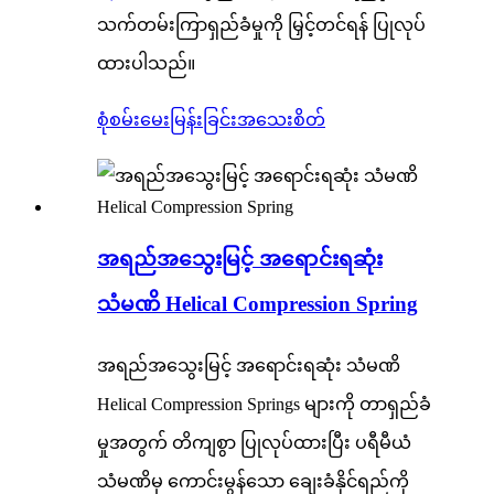
သက်တမ်းကြာရှည်ခံမှုကို မြှင့်တင်ရန် ပြုလုပ်
ထားပါသည်။
စုံစမ်းမေးမြန်းခြင်း
အသေးစိတ်
အရည်အသွေးမြင့် အရောင်းရဆုံး
သံမဏိ Helical Compression Spring
အရည်အသွေးမြင့် အရောင်းရဆုံး သံမဏိ
Helical Compression Springs များကို တာရှည်ခံ
မှုအတွက် တိကျစွာ ပြုလုပ်ထားပြီး ပရီမီယံ
သံမဏိမှ ကောင်းမွန်သော ချေးခံနိုင်ရည်ကို