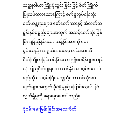
သတ္တုဝါယာကြိုးပုံသွင်းခြင်းဖြင့် စိတ်ကြိုက်
ပြုလုပ်ထားသောကြောင့် စက်မှုလုပ်ငန်းသုံး
စက်ယန္တရားများ၊ မော်တော်ကားနှင့် အီလက်ထ
ရွန်းနစ်ပစ္စည်းများအတွက် အသင့်တော်ဆုံးဖြစ်
ပြီး ချိန်ညှိနိုင်သော ဆန့်နိုင်အားကို ပေး
စွမ်းသည်။ အရွယ်အစားနှင့် တင်းအားကို
စိတ်ကြိုက်ပြင်ဆင်နိုင်သော ဤစပရိန်များသည်
ယုံကြည်စိတ်ချရသော ဆန့်နိုင်အားစွမ်းဆောင်
ရည်ကို ပေးစွမ်းပြီး မတူညီသော ဝန်လိုအပ်
ချက်များအတွက် ခိုင်ခံ့မှုနှင့် ပြောင်းလွယ်ပြင်
လွယ်ရှိမှုကို ရောနှောပေးပါသည်။
စုံစမ်းမေးမြန်းခြင်း
အသေးစိတ်