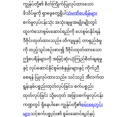
ကျွန်ုပ်တို့၏ စိတ်ကြိုက်ပြုလုပ်ထားသော
ဖိသိပ်မှုကို ရှာဖွေတွေ့ရှိပါ
သံမဏိစပရိန်များ
စက်မှုလုပ်ငန်းသုံး အသုံးချမှုအမျိုးမျိုးတွင်
ထူးကဲသောစွမ်းဆောင်ရည်ကို ပေးစွမ်းနိုင်ရန်
ဒီဇိုင်းထုတ်ထားသည်။ တိကျမှုနှင့် တာရှည်ခံမှု
ကို ထည့်သွင်းစဉ်းစား၍ ဒီဇိုင်းထုတ်ထားသော
ဤစပရိန်များကို အမြင့်ဆုံးယုံကြည်စိတ်ချရမှု
နှင့် လုပ်ဆောင်နိုင်စွမ်းစံနှုန်းများနှင့် ကိုက်ညီ
စေရန် ပြုလုပ်ထားသည်။ သင်သည် အီလက်ထ
ရွန်းနစ်ပစ္စည်းထုတ်လုပ်ခြင်း၊ စက်ပစ္စည်း
ထုတ်လုပ်ခြင်း သို့မဟုတ် အခြားစက်မှုလုပ်ငန်း
ကဏ္ဍတွင် ရှိနေပါစေ၊ ကျွန်ုပ်တို့၏
စမ်းရေတွင်း
များ
သင့်စက်ပစ္စည်း၏ စွမ်းဆောင်ရည်နှင့်