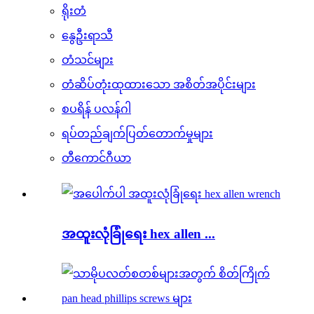
ရိုးတံ
နွေဦးရာသီ
တံသင်များ
တံဆိပ်တုံးထုထားသော အစိတ်အပိုင်းများ
စပရိန် ပလန်ဂါ
ရပ်တည်ချက်ပြတ်တောက်မှုများ
တီကောင်ဂီယာ
အထူးလုံခြုံရေး hex allen ...