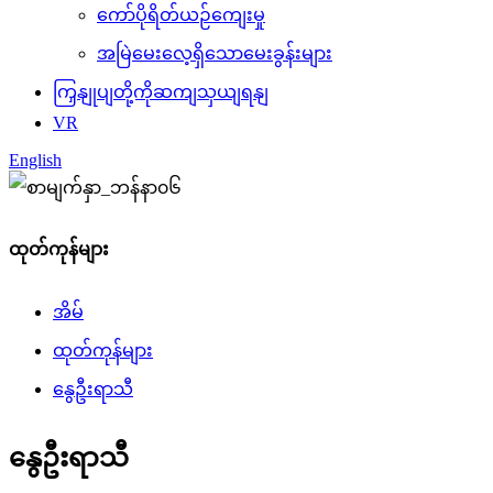
ကော်ပိုရိတ်ယဉ်ကျေးမှု
အမြဲမေးလေ့ရှိသောမေးခွန်းများ
ကြှနျုပျတို့ကိုဆကျသှယျရနျ
VR
English
ထုတ်ကုန်များ
အိမ်
ထုတ်ကုန်များ
နွေဦးရာသီ
နွေဦးရာသီ