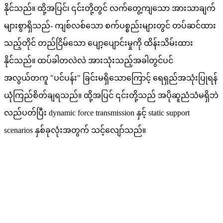
နိုင်သည်။ ထို့အပြင်၊ ၎င်းတို့တွင် လက်တွေ့ကျသော အားသာချက်
များစွာရှိသည်- ကျစ်လစ်သော စက်ပစ္စည်းများတွင် တပ်ဆင်ထား
သည့်တိုင် တည်ငြိမ်သော ပျော့ပျောင်းမှုကို ထိန်းသိမ်းထား
နိုင်သည်။ ထပ်ခါတလဲလဲ အားသုံးသည့်အခါတွင်ပင်
အလွယ်တကူ "ပင်ပန်း" ခြင်းမရှိသောကြောင့် ရေရှည်အသုံးပြုရန်
ယုံကြည်စိတ်ချရသည်။ ထို့အပြင် ၎င်းတို့သည် အပိုဆူညံသံမရှိဘဲ
လည်ပတ်ပြီး dynamic force transmission နှင့် static support
scenarios နှစ်ခုလုံးအတွက် သင့်လျော်သည်။