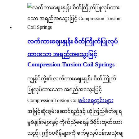
လက်ကားဈေးနှုန်း စိတ်ကြိုက်ပြုလုပ်
ထားသော အရည်အသွေးမြင့်
Compression Torsion Coil Springs
ကျွန်ုပ်တို့၏ လက်ကားဈေးနှုန်း စိတ်ကြိုက်
ပြုလုပ်ထားသော အရည်အသွေးမြင့်
Compression Torsion Coil
စမ်းရေတွင်းများ
အမြင့်ဆုံးစွမ်းဆောင်ရည်နှင့် ယုံကြည်စိတ်ချရ
မှုစံနှုန်းများနှင့် ကိုက်ညီစေရန် ဒီဇိုင်းထုတ်ထား
သည်။ ဤစပရိန်များကို စက်မှုလုပ်ငန်းအသုံးချ