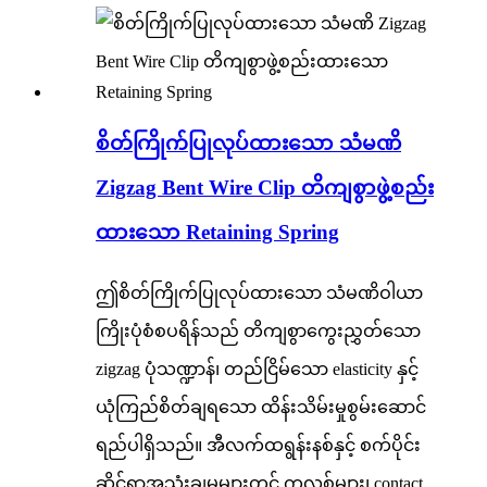
စိတ်ကြိုက်ပြုလုပ်ထားသော သံမဏိ
Zigzag Bent Wire Clip တိကျစွာဖွဲ့စည်း
ထားသော Retaining Spring
ဤစိတ်ကြိုက်ပြုလုပ်ထားသော သံမဏိဝါယာ
ကြိုးပုံစံစပရိန်သည် တိကျစွာကွေးညွှတ်သော
zigzag ပုံသဏ္ဍာန်၊ တည်ငြိမ်သော elasticity နှင့်
ယုံကြည်စိတ်ချရသော ထိန်းသိမ်းမှုစွမ်းဆောင်
ရည်ပါရှိသည်။ အီလက်ထရွန်းနစ်နှင့် စက်ပိုင်း
ဆိုင်ရာအသုံးချမှုများတွင် ကလစ်များ၊ contact