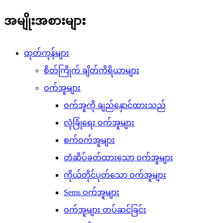
အမျိုးအစားများ
ထုတ်ကုန်များ
စိတ်ကြိုက် ချိတ်ကိရိယာများ
ဝက်အူများ
ဝက်အူကို ချည်နှောင်ထားသည်
လုံခြုံရေး ဝက်အူများ
စက်ဝက်အူများ
တံဆိပ်ခတ်ထားသော ဝက်အူများ
ကိုယ်တိုင်ပုတ်သော ဝက်အူများ
Sems ဝက်အူများ
ဝက်အူများ တပ်ဆင်ခြင်း