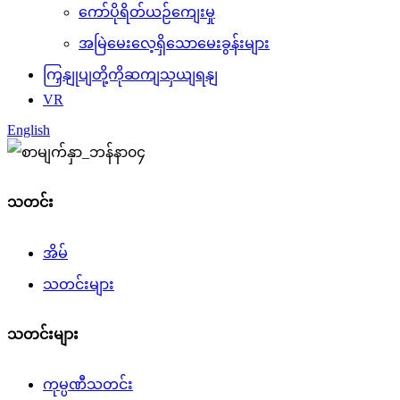
ကော်ပိုရိတ်ယဉ်ကျေးမှု
အမြဲမေးလေ့ရှိသောမေးခွန်းများ
ကြှနျုပျတို့ကိုဆကျသှယျရနျ
VR
English
သတင်း
အိမ်
သတင်းများ
သတင်းများ
ကုမ္ပဏီသတင်း