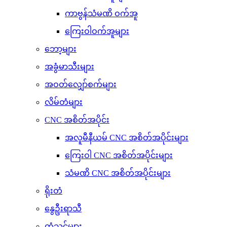
ကာဗွန်သံမဏိ ဝက်အူ
ကြေးဝါဝက်အူများ
ဘော့များ
အခွံမာသီးများ
အဝတ်လျှော်စက်များ
လိမ်တံများ
CNC အစိတ်အပိုင်း
အလူမီနီယမ် CNC အစိတ်အပိုင်းများ
ကြေးဝါ CNC အစိတ်အပိုင်းများ
သံမဏိ CNC အစိတ်အပိုင်းများ
ရိုးတံ
နွေဦးရာသီ
တံသင်များ