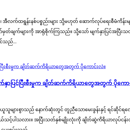
များ၊ အီလက်ထရွန်းနစ်ပစ္စည်းများ သို့မဟုတ် ဆောက်လုပ်ရေးစီမံက
်သတ်မှတ်ချက်များကို အာရုံစိုက်ကြသည်။ သို့သော် မျက်နှာပြင်အပြီးသ
င်သည်...
က်နှာပြင်ပြီးစီးမှုက ချိတ်ဆက်ကိရိယာတွေအတွက် ပိုကော
ယူသူများစွာသည် နောက်ဆုံးတွင် တူညီသောမေးခွန်းနှင့် ရင်ဆိုင်ရ
ယ်သင့်ပါသလား။ အပြီးသတ်နှစ်မျိုးလုံးကို ချိတ်ဆွဲကိရိယာလုပ်ငန်
ု ပေးစွမ်းသည်...