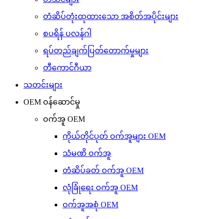
တံဆိပ်တုံးထုထားသော အစိတ်အပိုင်းများ
စပရိန် ပလန်ဂါ
ရပ်တည်ချက်ပြတ်တောက်မှုများ
တီကောင်ဂီယာ
သတင်းများ
OEM ဝန်ဆောင်မှု
ဝက်အူ OEM
ကိုယ်တိုင်ပုတ် ဝက်အူများ OEM
သံမဏိ ဝက်အူ
တံဆိပ်ခတ် ဝက်အူ OEM
လုံခြုံရေး ဝက်အူ OEM
ဝက်အူအစုံ OEM