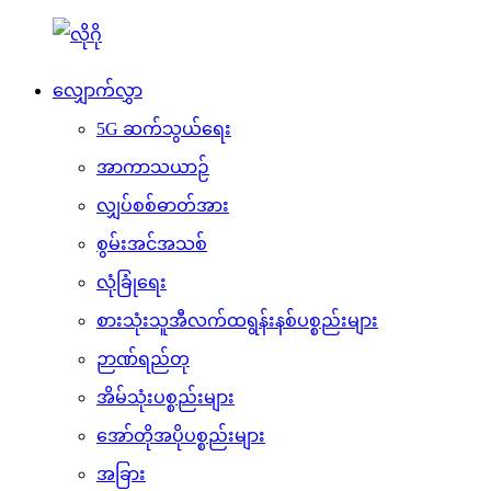
လျှောက်လွှာ
5G ဆက်သွယ်ရေး
အာကာသယာဉ်
လျှပ်စစ်ဓာတ်အား
စွမ်းအင်အသစ်
လုံခြုံရေး
စားသုံးသူအီလက်ထရွန်းနစ်ပစ္စည်းများ
ဉာဏ်ရည်တု
အိမ်သုံးပစ္စည်းများ
အော်တိုအပိုပစ္စည်းများ
အခြား