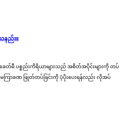
်သနည်း။
 ခေတ်မီ ပစ္စည်းကိရိယာများသည် အစိတ်အပိုင်းများကို တပ်
မကြာခဏ ဖြုတ်တပ်ခြင်းကို ပံ့ပိုးပေးရန်လည်း လိုအပ်