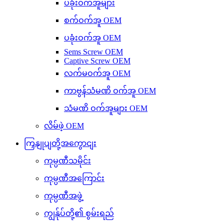
ပခုံးဝက်အူများ
စက်ဝက်အူ OEM
ပခုံးဝက်အူ OEM
Sems Screw OEM
Captive Screw OEM
လက်မဝက်အူ OEM
ကာဗွန်သံမဏိ ဝက်အူ OEM
သံမဏိ ဝက်အူများ OEM
လိမ်ဖဲ့ OEM
ကြှနျုပျတို့အကွောငျး
ကုမ္ပဏီသမိုင်း
ကုမ္ပဏီအကြောင်း
ကုမ္ပဏီအဖွဲ့
ကျွန်ုပ်တို့၏ စွမ်းရည်