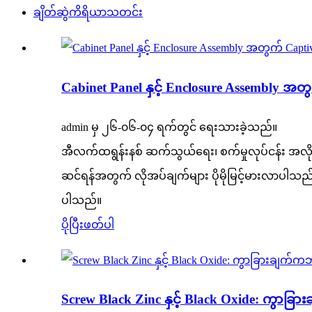
ချိတ်ဆွဲကိရိယာသတင်း
Cabinet Panel နှင့် Enclosure Assembly အ
admin မှ ၂၆-၀၆-၀၄ ရက်တွင် ရေးသားခဲ့သည်။
အီလက်ထရွန်းနစ် ဆက်သွယ်ရေး၊ စက်မှုလုပ်ငန်း အလိုအ
ဆင်ရန်အတွက် လိုအပ်ချက်များ ပိုမိုမြင့်မားလာပါသည
ပါသည်။
ပိုပြီးဖတ်ပါ
Screw Black Zinc နှင့် Black Oxide: ကွာခ