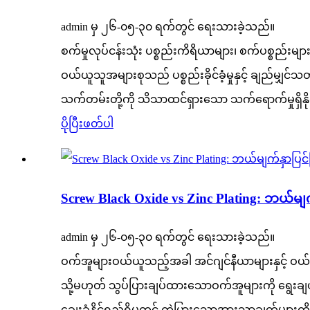
admin မှ ၂၆-၀၅-၃၀ ရက်တွင် ရေးသားခဲ့သည်။
စက်မှုလုပ်ငန်းသုံး ပစ္စည်းကိရိယာများ၊ စက်ပစ္စည်း
ဝယ်ယူသူအများစုသည် ပစ္စည်းခိုင်ခံ့မှုနှင့် ချည်မျှင
သက်တမ်းတို့ကို သိသာထင်ရှားသော သက်ရောက်မှုရှိနို
ပိုပြီးဖတ်ပါ
Screw Black Oxide vs Zinc Plating: ဘယ်မျ
admin မှ ၂၆-၀၅-၃၀ ရက်တွင် ရေးသားခဲ့သည်။
ဝက်အူများဝယ်ယူသည့်အခါ အင်ဂျင်နီယာများနှင့် ဝယ်
သို့မဟုတ် သွပ်ပြားချပ်ထားသောဝက်အူများကို ရွေးချ
ချေးခံနိုင်ရည်ရှိမှုတွင် ကွဲပြားသောအားသာချက်များကိ