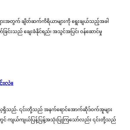
ိန်းများအတွက် ချိတ်ဆက်ကိရိယာများကို ရွေးချယ်သည့်အခါ
တ်ခြင်းသည် ချေးခံနိုင်ရည်၊ အသွင်အပြင်၊ ဝန်ဆောင်မှု
င်းလဲ။
လေ့ရှိသည်- ၎င်းတို့သည် အနက်ရောင်အောက်ဆိုဒ်ဝက်အူများ
းတွင် ကျယ်ကျယ်ပြန့်ပြန့်အသုံးပြုကြသော်လည်း ၎င်းတို့သည်