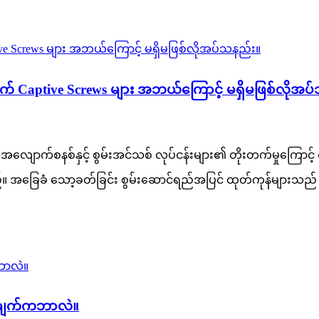
တွက် Captive Screws များ အဘယ်ကြောင့် မရှိမဖြစ်လိုအပ
လျောက်စနစ်နှင့် စွမ်းအင်သစ် လုပ်ငန်းများ၏ တိုးတက်မှုကြောင့်
်။ အခြေခံ သော့ခတ်ခြင်း စွမ်းဆောင်ရည်အပြင် ထုတ်ကုန်များသည် 
ြားချက်ကဘာလဲ။