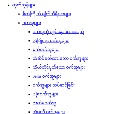
ထုတ်ကုန်များ
စိတ်ကြိုက် ချိတ်ကိရိယာများ
ဝက်အူများ
ဝက်အူကို ချုပ်နှောင်ထားသည်
လုံခြုံရေး ဝက်အူများ
စက်ဝက်အူများ
တံဆိပ်ခတ်ထားသော ဝက်အူများ
ကိုယ်တိုင်ပုတ်သော ဝက်အူများ
Sems ဝက်အူများ
ဝက်အူများ တပ်ဆင်ခြင်း
ပခုံးဝက်အူများ
လက်မဝက်အူ
သံမဏိ ဝက်အူများ