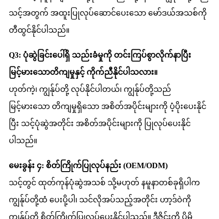
သင့်အတွက် အထူးပြုလုပ်ဆောင်ပေးသော မော်ဒယ်အသစ်ကို
တီထွင်နိုင်ပါသည်။
Q3: ပုံဆွဲခြင်းပေါ်ရှိ သည်းခံမှုကို တင်းကြပ်စွာလိုက်နာပြီး
မြင့်မားသောတိကျမှုနှင့် ကိုက်ညီနိုင်ပါသလား။
ဟုတ်ကဲ့၊ ကျွန်ုပ်တို့ လုပ်နိုင်ပါတယ်၊ ကျွန်ုပ်တို့သည်
မြင့်မားသော တိကျမှုရှိသော အစိတ်အပိုင်းများကို ပံ့ပိုးပေးနိုင်
ပြီး သင့်ပုံဆွဲအတိုင်း အစိတ်အပိုင်းများကို ပြုလုပ်ပေးနိုင်
ပါသည်။
မေးခွန်း ၄: စိတ်ကြိုက်ပြုလုပ်နည်း (OEM/ODM)
သင့်တွင် ထုတ်ကုန်ပုံဆွဲအသစ် သို့မဟုတ် နမူနာတစ်ခုရှိပါက
ကျွန်ုပ်တို့ထံ ပေးပို့ပါ၊ သင်လိုအပ်သည့်အတိုင်း ဟာ့ဒ်ဝဲကို
ကျွန်ုပ်တို့ စိတ်ကြိုက်ပြုလုပ်ပေးနိုင်ပါသည်။ ဒီဇိုင်းကို ပိုမို