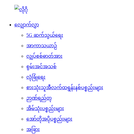
လျှောက်လွှာ
5G ဆက်သွယ်ရေး
အာကာသယာဉ်
လျှပ်စစ်ဓာတ်အား
စွမ်းအင်အသစ်
လုံခြုံရေး
စားသုံးသူအီလက်ထရွန်းနစ်ပစ္စည်းများ
ဉာဏ်ရည်တု
အိမ်သုံးပစ္စည်းများ
အော်တိုအပိုပစ္စည်းများ
အခြား