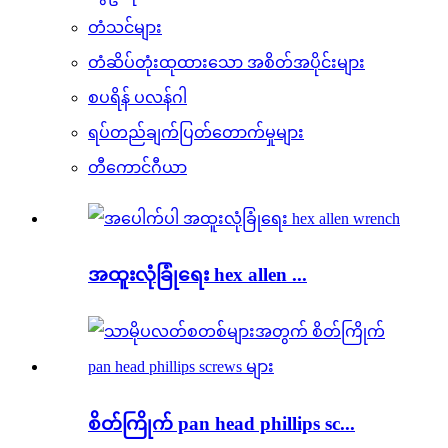
တံသင်များ
တံဆိပ်တုံးထုထားသော အစိတ်အပိုင်းများ
စပရိန် ပလန်ဂါ
ရပ်တည်ချက်ပြတ်တောက်မှုများ
တီကောင်ဂီယာ
အထူးလုံခြုံရေး hex allen ...
စိတ်ကြိုက် pan head phillips sc...