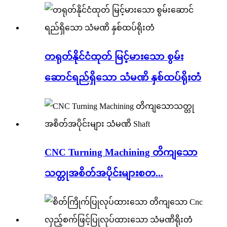
တရုတ်နိုင်ငံထုတ် မြင့်မားသော စွမ်း
ဆောင်ရည်ရှိသော သံမဏိ နှစ်ထပ်ရိုးတံ
CNC Turning Machining တိကျသော
သတ္တုအစိတ်အပိုင်းများစတ...