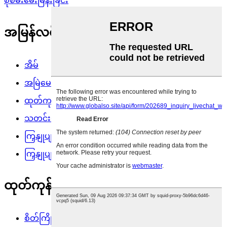
စုံစမ်းမေးမြန်းခြင်း
အမြန်လင့်ခ်
အိမ်
အမြဲမေးလေ့ရှိသောမေးခွန်းများ
ထုတ်ကုန်များ
သတင်းများ
ကြှနျုပျတို့ကိုဆကျသှယျရနျ
ကြှနျုပျတို့အကွောငျး
ထုတ်ကုန်အမျိုးအစားများ
စိတ်ကြိုက် ချိတ်ကိရိယာများ