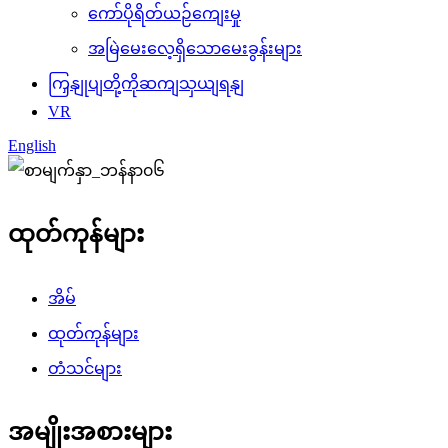
ကော်ပိုရိတ်ယဉ်ကျေးမှု
အမြဲမေးလေ့ရှိသောမေးခွန်းများ
ကြှနျုပျတို့ကိုဆကျသှယျရနျ
VR
English
ထုတ်ကုန်များ
အိမ်
ထုတ်ကုန်များ
တံသင်များ
အမျိုးအစားများ