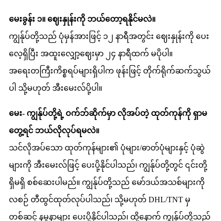
မေးခွန်း ၁။ ဈေးနှုန်းကို ဘယ်တော့ရနိုင်မလဲ။
ကျွန်ုပ်တို့သည် ပုံမှန်အားဖြင့် ၁၂ နာရီအတွင်း ဈေးနှုန်းကို ပေး
လေ့ရှိပြီး အထူးလျှော့ဈေးမှာ ၂၄ နာရီထက် မပိုပါ။
အရေးတကြီးကိစ္စရပ်များရှိပါက ဖုန်းဖြင့် တိုက်ရိုက်ဆက်သွယ်
ပါ သို့မဟုတ် အီးမေးလ်ပို့ပါ။
မေး- ကျွန်ုပ်တို့ရဲ့ ဝက်ဘ်ဆိုက်မှာ လိုအပ်တဲ့ ထုတ်ကုန်ကို ရှာမ
တွေ့ရင် ဘယ်လိုလုပ်ရမလဲ။
သင်လိုအပ်သော ထုတ်ကုန်များ၏ ပုံများ/ဓာတ်ပုံများနှင့် ပုံဆွဲ
များကို အီးမေးလ်ဖြင့် ပေးပို့နိုင်ပါသည်၊ ကျွန်ုပ်တို့တွင် ၎င်းတို့
ရှိမရှိ စစ်ဆေးပါမည်။ ကျွန်ုပ်တို့သည် မော်ဒယ်အသစ်များကို
လစဉ် တီထွင်ထုတ်လုပ်ပါသည်၊ သို့မဟုတ် DHL/TNT မှ
တစ်ဆင့် နမူနာများ ပေးပို့နိုင်ပါသည်၊ ထို့နောက် ကျွန်ုပ်တို့သည်