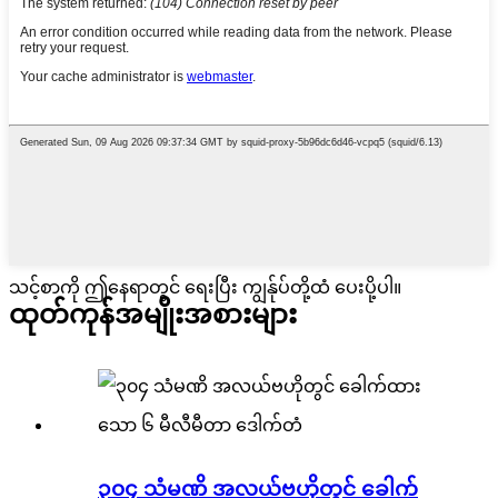
သင့်စာကို ဤနေရာတွင် ရေးပြီး ကျွန်ုပ်တို့ထံ ပေးပို့ပါ။
ထုတ်ကုန်
အမျိုးအစားများ
၃၀၄ သံမဏိ အလယ်ဗဟိုတွင် ခေါက်