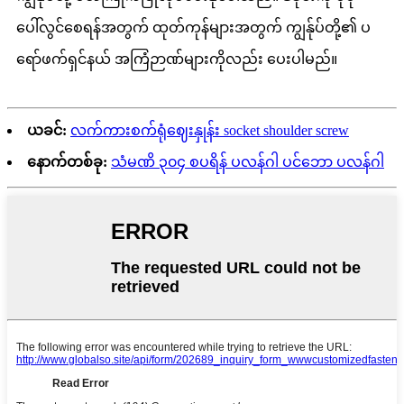
ပေါ်လွင်စေရန်အတွက် ထုတ်ကုန်များအတွက် ကျွန်ုပ်တို့၏ ပ
ရော်ဖက်ရှင်နယ် အကြံဉာဏ်များကိုလည်း ပေးပါမည်။
ယခင်:
လက်ကားစက်ရုံဈေးနှုန်း socket shoulder screw
နောက်တစ်ခု:
သံမဏိ ၃၀၄ စပရိန် ပလန်ဂါ ပင်ဘော ပလန်ဂါ