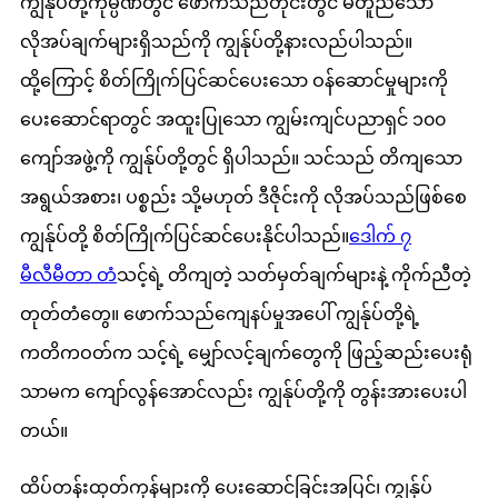
ကျွန်ုပ်တို့ကုမ္ပဏီတွင် ဖောက်သည်တိုင်းတွင် မတူညီသော
လိုအပ်ချက်များရှိသည်ကို ကျွန်ုပ်တို့နားလည်ပါသည်။
ထို့ကြောင့် စိတ်ကြိုက်ပြင်ဆင်ပေးသော ဝန်ဆောင်မှုများကို
ပေးဆောင်ရာတွင် အထူးပြုသော ကျွမ်းကျင်ပညာရှင် ၁၀၀
ကျော်အဖွဲ့ကို ကျွန်ုပ်တို့တွင် ရှိပါသည်။ သင်သည် တိကျသော
အရွယ်အစား၊ ပစ္စည်း သို့မဟုတ် ဒီဇိုင်းကို လိုအပ်သည်ဖြစ်စေ
ကျွန်ုပ်တို့ စိတ်ကြိုက်ပြင်ဆင်ပေးနိုင်ပါသည်။
ဒေါက် ၇
မီလီမီတာ တံ
သင့်ရဲ့ တိကျတဲ့ သတ်မှတ်ချက်များနဲ့ ကိုက်ညီတဲ့
တုတ်တံတွေ။ ဖောက်သည်ကျေနပ်မှုအပေါ် ကျွန်ုပ်တို့ရဲ့
ကတိကဝတ်က သင့်ရဲ့ မျှော်လင့်ချက်တွေကို ဖြည့်ဆည်းပေးရုံ
သာမက ကျော်လွန်အောင်လည်း ကျွန်ုပ်တို့ကို တွန်းအားပေးပါ
တယ်။
ထိပ်တန်းထုတ်ကုန်များကို ပေးဆောင်ခြင်းအပြင်၊ ကျွန်ုပ်