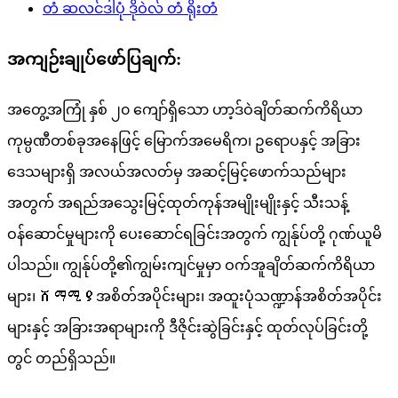
အကျဉ်းချုပ်ဖော်ပြချက်:
အတွေ့အကြုံ နှစ် ၂၀ ကျော်ရှိသော ဟာ့ဒ်ဝဲချိတ်ဆက်ကိရိယာ
ကုမ္ပဏီတစ်ခုအနေဖြင့် မြောက်အမေရိက၊ ဥရောပနှင့် အခြား
ဒေသများရှိ အလယ်အလတ်မှ အဆင့်မြင့်ဖောက်သည်များ
အတွက် အရည်အသွေးမြင့်ထုတ်ကုန်အမျိုးမျိုးနှင့် သီးသန့်
ဝန်ဆောင်မှုများကို ပေးဆောင်ရခြင်းအတွက် ကျွန်ုပ်တို့ ဂုဏ်ယူမိ
ပါသည်။ ကျွန်ုပ်တို့၏ကျွမ်းကျင်မှုမှာ ဝက်အူချိတ်ဆက်ကိရိယာ
များ၊ ሸማሚያအစိတ်အပိုင်းများ၊ အထူးပုံသဏ္ဍာန်အစိတ်အပိုင်း
များနှင့် အခြားအရာများကို ဒီဇိုင်းဆွဲခြင်းနှင့် ထုတ်လုပ်ခြင်းတို့
တွင် တည်ရှိသည်။