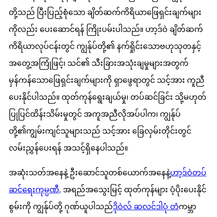
တို့သည် ပြီးပြည့်စုံသော ချိတ်ဆက်ကိရိယာဖြေရှင်းချက်များ
ကိုလည်း ပေးဆောင်ရန် ကြိုးပမ်းပါသည်။ ဟာ့ဒ်ဝဲ ချိတ်ဆက်
ကိရိယာလုပ်ငန်းတွင် ကျွန်ုပ်တို့၏ နက်ရှိုင်းသောဗဟုသုတနှင့်
အတွေ့အကြုံဖြင့်၊ သင်၏ သီးခြားအသုံးချမှုများအတွက်
မှန်ကန်သောဖြေရှင်းချက်များကို ရှာဖွေရာတွင် သင့်အား ကူညီ
ပေးနိုင်ပါသည်။ ထုတ်ကုန်ရွေးချယ်မှု၊ တပ်ဆင်ခြင်း သို့မဟုတ်
ပြုပြင်ထိန်းသိမ်းမှုတွင် အကူအညီလိုအပ်ပါက၊ ကျွန်ုပ်
တို့၏ကျွမ်းကျင်သူများသည် သင့်အား ခြေလှမ်းတိုင်းတွင်
လမ်းညွှန်ပေးရန် အသင့်ရှိနေပါသည်။
အဆုံးသတ်အနေနဲ့ ဦးဆောင်သူတစ်ယောက်အနေနဲ့
ဟာ့ဒ်ဝဲတပ်
ဆင်ရေးကုမ္ပဏီ
, အရည်အသွေးမြင့် ထုတ်ကုန်များ ပံ့ပိုးပေးနိုင်
စွမ်းကို ကျွန်ုပ်တို့ ဂုဏ်ယူပါသည်
ဒိုဝဲလ် ဆလင်ဒါပုံ တံ
ကမ္ဘာ