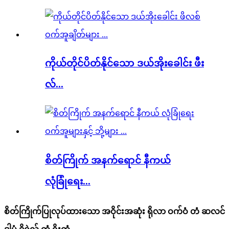
ကိုယ်တိုင်ပိတ်နိုင်သော ဒယ်အိုးခေါင်း ဖီး
လ်...
စိတ်ကြိုက် အနက်ရောင် နီကယ်
လုံခြုံရေး...
စိတ်ကြိုက်ပြုလုပ်ထားသော အဝိုင်းအဆုံး ရိုလာ ဝက်ဝံ တံ ဆလင်