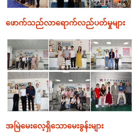
ဖောက်သည်လာရောက်လည်ပတ်မှုများ
အမြဲမေးလေ့ရှိသောမေးခွန်းများ