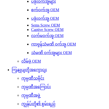
ပခုံးဝက်အူများ
စက်ဝက်အူ OEM
ပခုံးဝက်အူ OEM
Sems Screw OEM
Captive Screw OEM
လက်မဝက်အူ OEM
ကာဗွန်သံမဏိ ဝက်အူ OEM
သံမဏိ ဝက်အူများ OEM
လိမ်ဖဲ့ OEM
ကြှနျုပျတို့အကွောငျး
ကုမ္ပဏီသမိုင်း
ကုမ္ပဏီအကြောင်း
ကုမ္ပဏီအဖွဲ့
ကျွန်ုပ်တို့၏ စွမ်းရည်