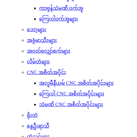
ကာဗွန်သံမဏိ ဝက်အူ
ကြေးဝါဝက်အူများ
ဘော့များ
အခွံမာသီးများ
အဝတ်လျှော်စက်များ
လိမ်တံများ
CNC အစိတ်အပိုင်း
အလူမီနီယမ် CNC အစိတ်အပိုင်းများ
ကြေးဝါ CNC အစိတ်အပိုင်းများ
သံမဏိ CNC အစိတ်အပိုင်းများ
ရိုးတံ
နွေဦးရာသီ
တံသင်များ