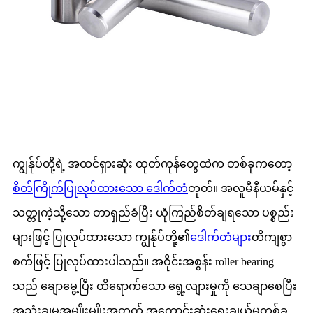
ကျွန်ုပ်တို့ရဲ့ အထင်ရှားဆုံး ထုတ်ကုန်တွေထဲက တစ်ခုကတော့
စိတ်ကြိုက်ပြုလုပ်ထားသော ဒေါက်တံ
တုတ်။ အလူမီနီယမ်နှင့်
သတ္တုကဲ့သို့သော တာရှည်ခံပြီး ယုံကြည်စိတ်ချရသော ပစ္စည်း
များဖြင့် ပြုလုပ်ထားသော ကျွန်ုပ်တို့၏
ဒေါက်တံများ
တိကျစွာ
စက်ဖြင့် ပြုလုပ်ထားပါသည်။ အဝိုင်းအစွန်း roller bearing
သည် ချောမွေ့ပြီး ထိရောက်သော ရွေ့လျားမှုကို သေချာစေပြီး
အသုံးချမှုအမျိုးမျိုးအတွက် အကောင်းဆုံးရွေးချယ်မှုတစ်ခု