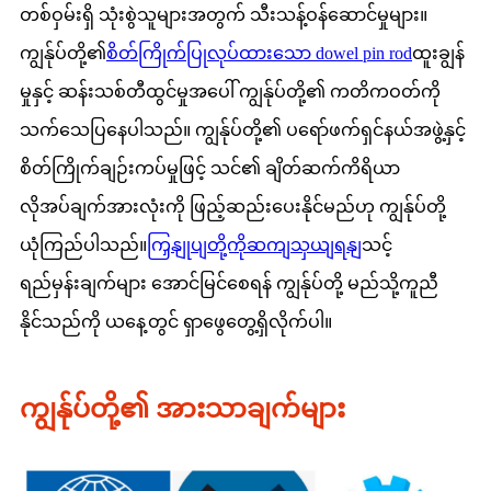
တစ်ဝှမ်းရှိ သုံးစွဲသူများအတွက် သီးသန့်ဝန်ဆောင်မှုများ။
ကျွန်ုပ်တို့၏
စိတ်ကြိုက်ပြုလုပ်ထားသော dowel pin rod
ထူးချွန်
မှုနှင့် ဆန်းသစ်တီထွင်မှုအပေါ် ကျွန်ုပ်တို့၏ ကတိကဝတ်ကို
သက်သေပြနေပါသည်။ ကျွန်ုပ်တို့၏ ပရော်ဖက်ရှင်နယ်အဖွဲ့နှင့်
စိတ်ကြိုက်ချဉ်းကပ်မှုဖြင့် သင်၏ ချိတ်ဆက်ကိရိယာ
လိုအပ်ချက်အားလုံးကို ဖြည့်ဆည်းပေးနိုင်မည်ဟု ကျွန်ုပ်တို့
ယုံကြည်ပါသည်။
ကြှနျုပျတို့ကိုဆကျသှယျရနျ
သင့်
ရည်မှန်းချက်များ အောင်မြင်စေရန် ကျွန်ုပ်တို့ မည်သို့ကူညီ
နိုင်သည်ကို ယနေ့တွင် ရှာဖွေတွေ့ရှိလိုက်ပါ။
ကျွန်ုပ်တို့၏ အားသာချက်များ