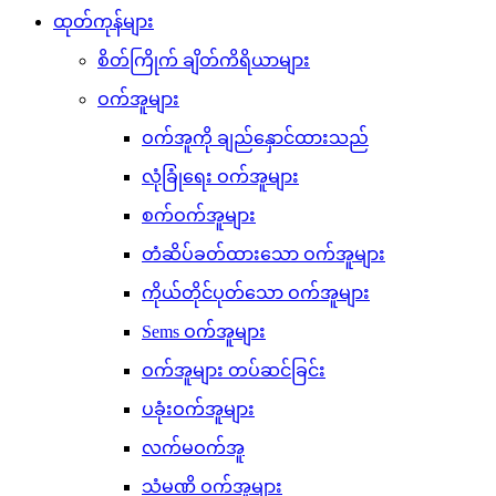
ထုတ်ကုန်များ
စိတ်ကြိုက် ချိတ်ကိရိယာများ
ဝက်အူများ
ဝက်အူကို ချည်နှောင်ထားသည်
လုံခြုံရေး ဝက်အူများ
စက်ဝက်အူများ
တံဆိပ်ခတ်ထားသော ဝက်အူများ
ကိုယ်တိုင်ပုတ်သော ဝက်အူများ
Sems ဝက်အူများ
ဝက်အူများ တပ်ဆင်ခြင်း
ပခုံးဝက်အူများ
လက်မဝက်အူ
သံမဏိ ဝက်အူများ