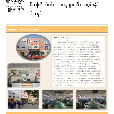
မျက်နှာပြင်
စိတ်ကြိုက်ဝန်ဆောင်မှုများကို ပေးစွမ်းနိုင်
ပြုပြင်ခြင်း
ပါသည်။