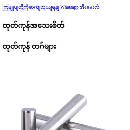
ကြှနျုပျတို့ကိုဆကျသှယျရနျ
Whatsapp
အီးမေးလ်
ထုတ်ကုန်အသေးစိတ်
ထုတ်ကုန် တဂ်များ