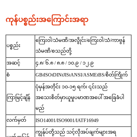
ကုန်ပစ္စည်းအကြောင်းအရာ
ကြေးဝါ/သံမဏိ/အလွိုင်း/ကြေးဝါ/သံ/ကာဗွန်
ပစ္စည်း
သံမဏိ/စသည်တို့
အဆင့်
၄.၈/ ၆.၈ / ၈.၈ / ၁၀.၉ / ၁၂.၉
စံ
GB၊ISO၊DIN၊JIS၊ANSI/ASME၊BS/စိတ်ကြိုက်
ပုံမှန်အတိုင်း ၁၀-၁၅ ရက်၊ ၎င်းသည်
ကြာမြင့်ချိန်
အသေးစိတ်မှာယူမှုပမာဏအပေါ် အခြေခံပါ
မည်
လက်မှတ်
ISO14001/ISO9001/IATF16949
ကျွန်ုပ်တို့သည် သင့်လိုအပ်ချက်များအရ