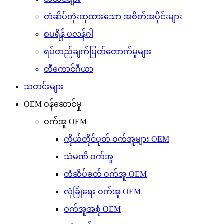
တံဆိပ်တုံးထုထားသော အစိတ်အပိုင်းများ
စပရိန် ပလန်ဂါ
ရပ်တည်ချက်ပြတ်တောက်မှုများ
တီကောင်ဂီယာ
သတင်းများ
OEM ဝန်ဆောင်မှု
ဝက်အူ OEM
ကိုယ်တိုင်ပုတ် ဝက်အူများ OEM
သံမဏိ ဝက်အူ
တံဆိပ်ခတ် ဝက်အူ OEM
လုံခြုံရေး ဝက်အူ OEM
ဝက်အူအစုံ OEM