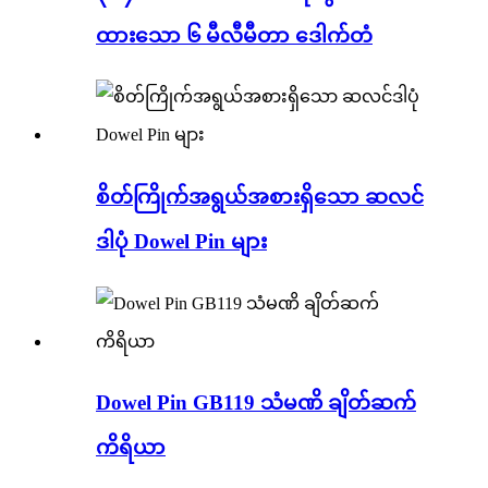
ထားသော ၆ မီလီမီတာ ဒေါက်တံ
စိတ်ကြိုက်အရွယ်အစားရှိသော ဆလင်
ဒါပုံ Dowel Pin များ
Dowel Pin GB119 သံမဏိ ချိတ်ဆက်
ကိရိယာ