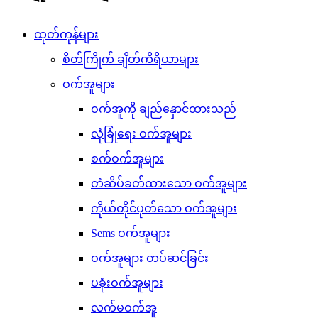
ထုတ်ကုန်များ
စိတ်ကြိုက် ချိတ်ကိရိယာများ
ဝက်အူများ
ဝက်အူကို ချည်နှောင်ထားသည်
လုံခြုံရေး ဝက်အူများ
စက်ဝက်အူများ
တံဆိပ်ခတ်ထားသော ဝက်အူများ
ကိုယ်တိုင်ပုတ်သော ဝက်အူများ
Sems ဝက်အူများ
ဝက်အူများ တပ်ဆင်ခြင်း
ပခုံးဝက်အူများ
လက်မဝက်အူ