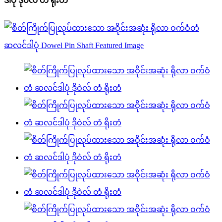
ဒါပုံ ဒိုဝဲလ် တံ ရိုးတံ