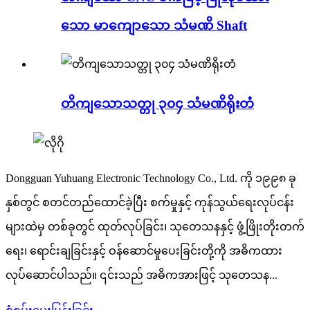
သော မာကျောသော သံမဏိ Shaft
တိကျသောသတ္တု ၃၀၄ သံမဏိရိုးတံ
Dongguan Yuhuang Electronic Technology Co., Ltd. ကို ၁၉၉၈ ခု
နှစ်တွင် စတင်တည်ထောင်ခဲ့ပြီး စက်မှုနှင့် ကုန်သွယ်ရေးလုပ်ငန်း
များထဲမှ တစ်ခုတွင် ထုတ်လုပ်ခြင်း၊ သုတေသနနှင့် ဖွံ့ဖြိုးတိုးတက်
ရေး၊ ရောင်းချခြင်းနှင့် ဝန်ဆောင်မှုပေးခြင်းတို့ကို အဓိကထား
လုပ်ဆောင်ပါသည်။ ၎င်းသည် အဓိကအားဖြင့် သုတေသန...