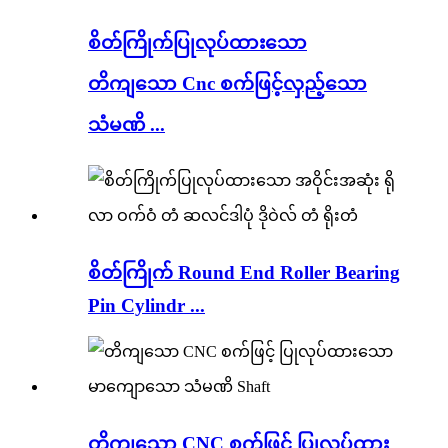
စိတ်ကြိုက်ပြုလုပ်ထားသော
တိကျသော Cnc စက်ဖြင့်လှည့်သော
သံမဏိ ...
စိတ်ကြိုက် Round End Roller Bearing
Pin Cylindr ...
တိကျသော CNC စက်ဖြင့် ပြုလုပ်ထား