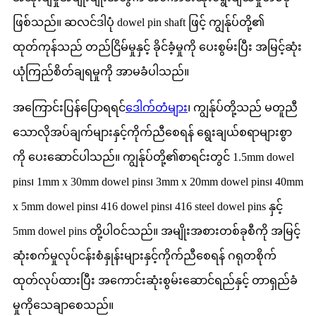
ဖြစ်သည်။ ဆလင်ဒါပုံ dowel pin shaft ဖြင့် ကျွန်ုပ်တို့၏
ထုတ်ကုန်သည် တည်ငြိမ်မှုနှင့် ခိုင်ခံ့မှုကို ပေးစွမ်းပြီး အမြင့်ဆုံး
ယုံကြည်စိတ်ချရမှုကို အာမခံပါသည်။
အကြောင်းပြန်ပြောရရင်
ဒေါက်တံများ
၊ ကျွန်ုပ်တို့သည် မတူညီ
သောလိုအပ်ချက်များနှင့်ကိုက်ညီစေရန် ရွေးချယ်စရာများစွာ
ကို ပေးဆောင်ပါသည်။ ကျွန်ုပ်တို့၏စာရင်းတွင် 1.5mm dowel
pins၊ 1mm x 30mm dowel pins၊ 3mm x 20mm dowel pins၊ 40mm
x 5mm dowel pins၊ 416 dowel pins၊ 416 steel dowel pins နှင့်
5mm dowel pins တို့ပါဝင်သည်။ အမျိုးအစားတစ်ခုစီကို အမြင့်
ဆုံးစက်မှုလုပ်ငန်းစံနှုန်းများနှင့်ကိုက်ညီစေရန် ဂရုတစိုက်
ထုတ်လုပ်ထားပြီး အကောင်းဆုံးစွမ်းဆောင်ရည်နှင့် တာရှည်ခံ
မှုကိုသေချာစေသည်။