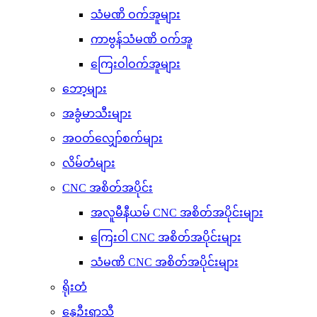
သံမဏိ ဝက်အူများ
ကာဗွန်သံမဏိ ဝက်အူ
ကြေးဝါဝက်အူများ
ဘော့များ
အခွံမာသီးများ
အဝတ်လျှော်စက်များ
လိမ်တံများ
CNC အစိတ်အပိုင်း
အလူမီနီယမ် CNC အစိတ်အပိုင်းများ
ကြေးဝါ CNC အစိတ်အပိုင်းများ
သံမဏိ CNC အစိတ်အပိုင်းများ
ရိုးတံ
နွေဦးရာသီ