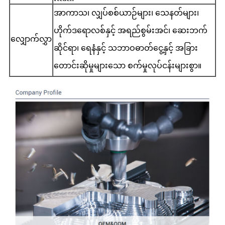
အာကာသ၊ လျှပ်စစ်ယာဉ်များ၊ သေနတ်များ၊
ဟိုက်ဒရောလစ်နှင့် အရည်စွမ်းအင်၊ ဆေးဘက်
လျှောက်လွှာ
ဆိုင်ရာ၊ ရေနံနှင့် သဘာဝဓာတ်ငွေ့နှင့် အခြား
တောင်းဆိုမှုများသော စက်မှုလုပ်ငန်းများစွာ။