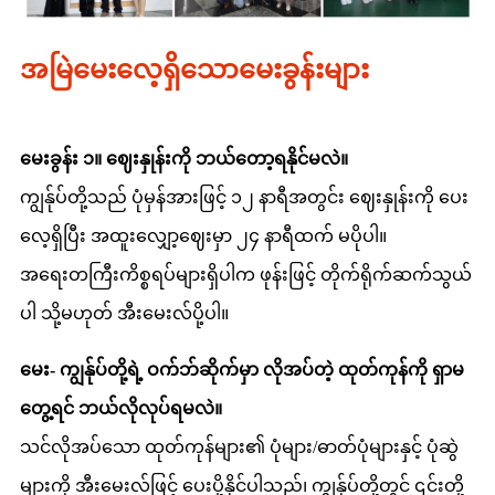
အမြဲမေးလေ့ရှိသောမေးခွန်းများ
မေးခွန်း ၁။ ဈေးနှုန်းကို ဘယ်တော့ရနိုင်မလဲ။
ကျွန်ုပ်တို့သည် ပုံမှန်အားဖြင့် ၁၂ နာရီအတွင်း ဈေးနှုန်းကို ပေး
လေ့ရှိပြီး အထူးလျှော့ဈေးမှာ ၂၄ နာရီထက် မပိုပါ။
အရေးတကြီးကိစ္စရပ်များရှိပါက ဖုန်းဖြင့် တိုက်ရိုက်ဆက်သွယ်
ပါ သို့မဟုတ် အီးမေးလ်ပို့ပါ။
မေး- ကျွန်ုပ်တို့ရဲ့ ဝက်ဘ်ဆိုက်မှာ လိုအပ်တဲ့ ထုတ်ကုန်ကို ရှာမ
တွေ့ရင် ဘယ်လိုလုပ်ရမလဲ။
သင်လိုအပ်သော ထုတ်ကုန်များ၏ ပုံများ/ဓာတ်ပုံများနှင့် ပုံဆွဲ
များကို အီးမေးလ်ဖြင့် ပေးပို့နိုင်ပါသည်၊ ကျွန်ုပ်တို့တွင် ၎င်းတို့