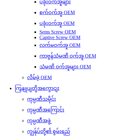
ပခုံးဝက်အူများ
စက်ဝက်အူ OEM
ပခုံးဝက်အူ OEM
Sems Screw OEM
Captive Screw OEM
လက်မဝက်အူ OEM
ကာဗွန်သံမဏိ ဝက်အူ OEM
သံမဏိ ဝက်အူများ OEM
လိမ်ဖဲ့ OEM
ကြှနျုပျတို့အကွောငျး
ကုမ္ပဏီသမိုင်း
ကုမ္ပဏီအကြောင်း
ကုမ္ပဏီအဖွဲ့
ကျွန်ုပ်တို့၏ စွမ်းရည်