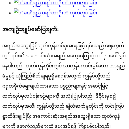
အကျဉ်းချုပ်ဖော်ပြချက်:
အရည်အသွေးမြင့်ထုတ်ကုန်တစ်ခုအနေဖြင့် ၎င်းသည် ဈေးကွက်
တွင် ၎င်း၏ အကောင်းဆုံးအရည်အသွေးကြောင့် ထင်ရှားပေါ်လွင်
နေပါသည်။ ထုတ်ကုန်တိုင်းတွင် သာလွန်ကောင်းမွန်သော တာရှည်
ခံမှုနှင့် ယုံကြည်စိတ်ချရမှုရှိစေရန်အတွက် ကျွန်ုပ်တို့သည်
ဂရုတစိုက်ရွေးချယ်ထားသော ပစ္စည်းများနှင့် အဆင့်မြင့်
ထုတ်လုပ်မှုလုပ်ငန်းစဉ်များကို အသုံးပြုပါသည်။ ဒီဇိုင်းမှစ၍
ထုတ်လုပ်မှုအထိ၊ ကျွန်ုပ်တို့သည် ချိတ်ဆက်မှုတိုင်းကို တင်းကြပ်
စွာထိန်းချုပ်ပြီး အကောင်းဆုံးအရည်အသွေးရှိသော ထုတ်ကုန်
များကို ဖောက်သည်များထံ ပေးအပ်ရန် ကြိုးပမ်းပါသည်။