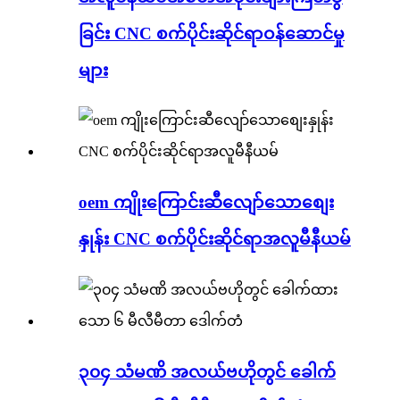
ခြင်း CNC စက်ပိုင်းဆိုင်ရာဝန်ဆောင်မှု
များ
oem ကျိုးကြောင်းဆီလျော်သောစျေး
နှုန်း CNC စက်ပိုင်းဆိုင်ရာအလူမီနီယမ်
၃၀၄ သံမဏိ အလယ်ဗဟိုတွင် ခေါက်