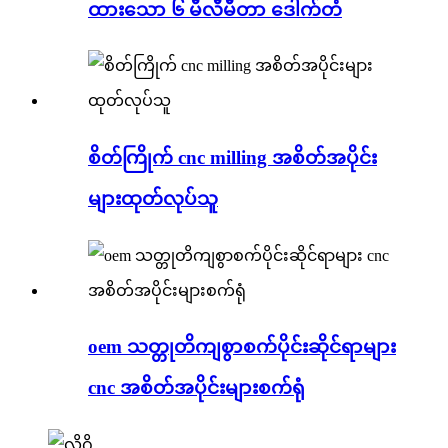
ထားသော ၆ မီလီမီတာ ဒေါက်တံ
စိတ်ကြိုက် cnc milling အစိတ်အပိုင်း
များထုတ်လုပ်သူ
oem သတ္တုတိကျစွာစက်ပိုင်းဆိုင်ရာများ
cnc အစိတ်အပိုင်းများစက်ရုံ