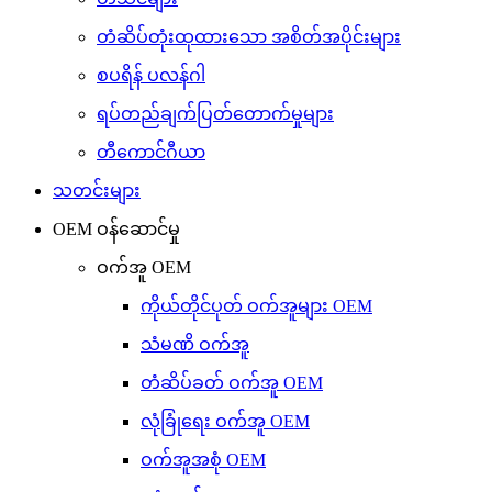
တံဆိပ်တုံးထုထားသော အစိတ်အပိုင်းများ
စပရိန် ပလန်ဂါ
ရပ်တည်ချက်ပြတ်တောက်မှုများ
တီကောင်ဂီယာ
သတင်းများ
OEM ဝန်ဆောင်မှု
ဝက်အူ OEM
ကိုယ်တိုင်ပုတ် ဝက်အူများ OEM
သံမဏိ ဝက်အူ
တံဆိပ်ခတ် ဝက်အူ OEM
လုံခြုံရေး ဝက်အူ OEM
ဝက်အူအစုံ OEM