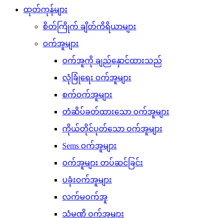
ထုတ်ကုန်များ
စိတ်ကြိုက် ချိတ်ကိရိယာများ
ဝက်အူများ
ဝက်အူကို ချည်နှောင်ထားသည်
လုံခြုံရေး ဝက်အူများ
စက်ဝက်အူများ
တံဆိပ်ခတ်ထားသော ဝက်အူများ
ကိုယ်တိုင်ပုတ်သော ဝက်အူများ
Sems ဝက်အူများ
ဝက်အူများ တပ်ဆင်ခြင်း
ပခုံးဝက်အူများ
လက်မဝက်အူ
သံမဏိ ဝက်အူများ