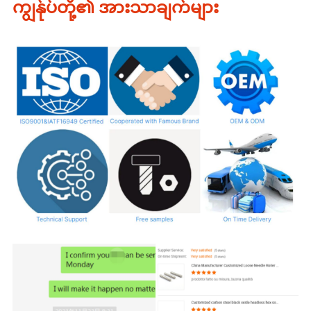
ကျွန်ုပ်တို့၏ အားသာချက်များ