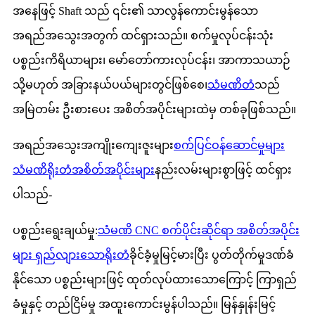
အနေဖြင့် Shaft သည် ၎င်း၏ သာလွန်ကောင်းမွန်သော
အရည်အသွေးအတွက် ထင်ရှားသည်။ စက်မှုလုပ်ငန်းသုံး
ပစ္စည်းကိရိယာများ၊ မော်တော်ကားလုပ်ငန်း၊ အာကာသယာဉ်
သို့မဟုတ် အခြားနယ်ပယ်များတွင်ဖြစ်စေ၊
သံမဏိတံ
သည်
အမြဲတမ်း ဦးစားပေး အစိတ်အပိုင်းများထဲမှ တစ်ခုဖြစ်သည်။
အရည်အသွေးအကျိုးကျေးဇူးများ
စက်ပြင်ဝန်ဆောင်မှုများ
သံမဏိရိုးတံအစိတ်အပိုင်းများ
နည်းလမ်းများစွာဖြင့် ထင်ရှား
ပါသည်-
ပစ္စည်းရွေးချယ်မှု:
သံမဏိ CNC စက်ပိုင်းဆိုင်ရာ အစိတ်အပိုင်း
များ ရှည်လျားသောရိုးတံ
ခိုင်ခံ့မှုမြင့်မားပြီး ပွတ်တိုက်မှုဒဏ်ခံ
နိုင်သော ပစ္စည်းများဖြင့် ထုတ်လုပ်ထားသောကြောင့် ကြာရှည်
ခံမှုနှင့် တည်ငြိမ်မှု အထူးကောင်းမွန်ပါသည်။ မြန်နှုန်းမြင့်