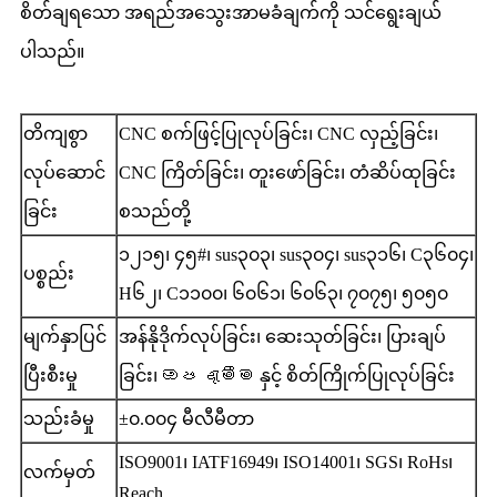
စိတ်ချရသော အရည်အသွေးအာမခံချက်ကို သင်ရွေးချယ်
ပါသည်။
တိကျစွာ
CNC စက်ဖြင့်ပြုလုပ်ခြင်း၊ CNC လှည့်ခြင်း၊
လုပ်ဆောင်
CNC ကြိတ်ခြင်း၊ တူးဖော်ခြင်း၊ တံဆိပ်ထုခြင်း
ခြင်း
စသည်တို့
၁၂၁၅၊ ၄၅#၊ sus၃၀၃၊ sus၃၀၄၊ sus၃၁၆၊ C၃၆၀၄၊
ပစ္စည်း
H၆၂၊ C၁၁၀၀၊ ၆၀၆၁၊ ၆၀၆၃၊ ၇၀၇၅၊ ၅၀၅၀
မျက်နှာပြင်
အန်နိုဒိုက်လုပ်ခြင်း၊ ဆေးသုတ်ခြင်း၊ ပြားချပ်
ပြီးစီးမှု
ခြင်း၊ ඔප දැමීම နှင့် စိတ်ကြိုက်ပြုလုပ်ခြင်း
သည်းခံမှု
±၀.၀၀၄ မီလီမီတာ
ISO9001၊ IATF16949၊ ISO14001၊ SGS၊ RoHs၊
လက်မှတ်
Reach