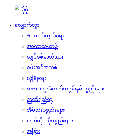
လျှောက်လွှာ
5G ဆက်သွယ်ရေး
အာကာသယာဉ်
လျှပ်စစ်ဓာတ်အား
စွမ်းအင်အသစ်
လုံခြုံရေး
စားသုံးသူအီလက်ထရွန်းနစ်ပစ္စည်းများ
ဉာဏ်ရည်တု
အိမ်သုံးပစ္စည်းများ
အော်တိုအပိုပစ္စည်းများ
အခြား