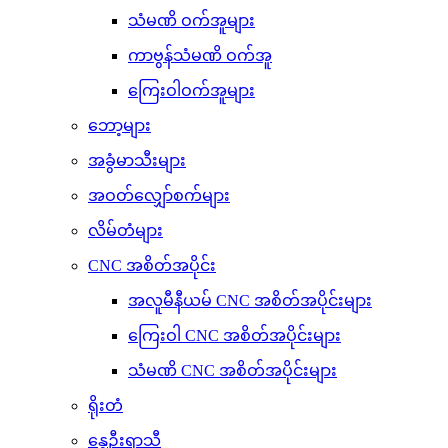
သံမဏိ ဝက်အူများ
ကာဗွန်သံမဏိ ဝက်အူ
ကြေးဝါဝက်အူများ
ဘော့များ
အခွံမာသီးများ
အဝတ်လျှော်စက်များ
လိမ်တံများ
CNC အစိတ်အပိုင်း
အလူမီနီယမ် CNC အစိတ်အပိုင်းများ
ကြေးဝါ CNC အစိတ်အပိုင်းများ
သံမဏိ CNC အစိတ်အပိုင်းများ
ရိုးတံ
နွေဦးရာသီ