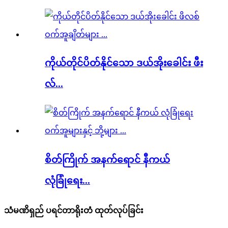
ကိုယ်တိုင်ပိတ်နိုင်သော ဒယ်အိုးခေါင်း ဖီး
လ်...
စိတ်ကြိုက် အနက်ရောင် နီကယ်
လုံခြုံရေး...
သံမဏိရှည် ပရင်တာရိုးတံ ထုတ်လုပ်ခြင်း