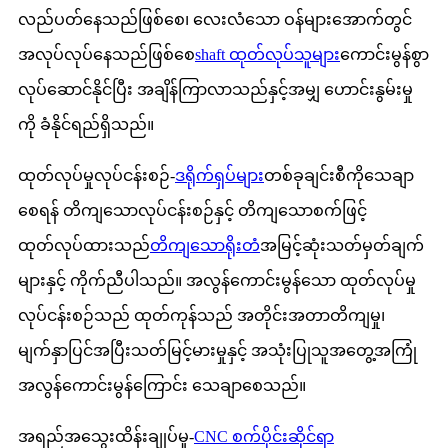
လည်ပတ်နေသည်ဖြစ်စေ၊ လေးလံသော ဝန်များအောက်တွင်
အလုပ်လုပ်နေသည်ဖြစ်စေ
shaft ထုတ်လုပ်သူများ
ကောင်းမွန်စွာ
လုပ်ဆောင်နိုင်ပြီး အချိန်ကြာလာသည်နှင့်အမျှ ဟောင်းနွမ်းမှု
ကို ခံနိုင်ရည်ရှိသည်။
ထုတ်လုပ်မှုလုပ်ငန်းစဉ်-
ဒရိုက်ရှပ်များ
တစ်ခုချင်းစီကိုသေချာ
စေရန် တိကျသောလုပ်ငန်းစဉ်နှင့် တိကျသောစက်ဖြင့်
ထုတ်လုပ်ထားသည်
တိကျသောရိုးတံ
အမြင့်ဆုံးသတ်မှတ်ချက်
များနှင့် ကိုက်ညီပါသည်။ အလွန်ကောင်းမွန်သော ထုတ်လုပ်မှု
လုပ်ငန်းစဉ်သည် ထုတ်ကုန်သည် အတိုင်းအတာတိကျမှု၊
မျက်နှာပြင်အပြီးသတ်မြင့်မားမှုနှင့် အသုံးပြုသူအတွေ့အကြုံ
အလွန်ကောင်းမွန်ကြောင်း သေချာစေသည်။
အရည်အသွေးထိန်းချုပ်မှု-
CNC စက်ပိုင်းဆိုင်ရာ