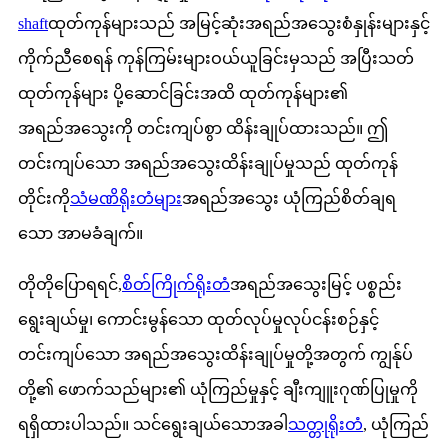
shaft
ထုတ်ကုန်များသည် အမြင့်ဆုံးအရည်အသွေးစံနှုန်းများနှင့်
ကိုက်ညီစေရန် ကုန်ကြမ်းများဝယ်ယူခြင်းမှသည် အပြီးသတ်
ထုတ်ကုန်များ ပို့ဆောင်ခြင်းအထိ ထုတ်ကုန်များ၏
အရည်အသွေးကို တင်းကျပ်စွာ ထိန်းချုပ်ထားသည်။ ဤ
တင်းကျပ်သော အရည်အသွေးထိန်းချုပ်မှုသည် ထုတ်ကုန်
တိုင်းကို
သံမဏိရိုးတံများ
အရည်အသွေး ယုံကြည်စိတ်ချရ
သော အာမခံချက်။
တိုတိုပြောရရင်,
စိတ်ကြိုက်ရိုးတံ
အရည်အသွေးမြင့် ပစ္စည်း
ရွေးချယ်မှု၊ ကောင်းမွန်သော ထုတ်လုပ်မှုလုပ်ငန်းစဉ်နှင့်
တင်းကျပ်သော အရည်အသွေးထိန်းချုပ်မှုတို့အတွက် ကျွန်ုပ်
တို့၏ ဖောက်သည်များ၏ ယုံကြည်မှုနှင့် ချီးကျူးဂုဏ်ပြုမှုကို
ရရှိထားပါသည်။ သင်ရွေးချယ်သောအခါ
သတ္တုရိုးတံ
, ယုံကြည်