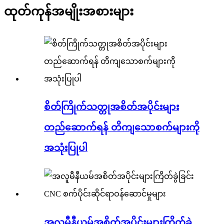
ထုတ်ကုန်
အမျိုးအစားများ
စိတ်ကြိုက်သတ္တုအစိတ်အပိုင်းများ
တည်ဆောက်ရန် တိကျသောစက်များကို
အသုံးပြုပါ
အလူမီနီယမ်အစိတ်အပိုင်းများကြိတ်ခွဲ