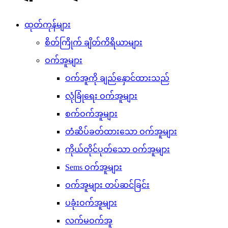
ထုတ်ကုန်များ
စိတ်ကြိုက် ချိတ်ကိရိယာများ
ဝက်အူများ
ဝက်အူကို ချည်နှောင်ထားသည်
လုံခြုံရေး ဝက်အူများ
စက်ဝက်အူများ
တံဆိပ်ခတ်ထားသော ဝက်အူများ
ကိုယ်တိုင်ပုတ်သော ဝက်အူများ
Sems ဝက်အူများ
ဝက်အူများ တပ်ဆင်ခြင်း
ပခုံးဝက်အူများ
လက်မဝက်အူ