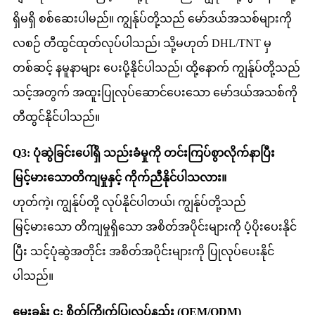
ရှိမရှိ စစ်ဆေးပါမည်။ ကျွန်ုပ်တို့သည် မော်ဒယ်အသစ်များကို
လစဉ် တီထွင်ထုတ်လုပ်ပါသည်၊ သို့မဟုတ် DHL/TNT မှ
တစ်ဆင့် နမူနာများ ပေးပို့နိုင်ပါသည်၊ ထို့နောက် ကျွန်ုပ်တို့သည်
သင့်အတွက် အထူးပြုလုပ်ဆောင်ပေးသော မော်ဒယ်အသစ်ကို
တီထွင်နိုင်ပါသည်။
Q3: ပုံဆွဲခြင်းပေါ်ရှိ သည်းခံမှုကို တင်းကြပ်စွာလိုက်နာပြီး
မြင့်မားသောတိကျမှုနှင့် ကိုက်ညီနိုင်ပါသလား။
ဟုတ်ကဲ့၊ ကျွန်ုပ်တို့ လုပ်နိုင်ပါတယ်၊ ကျွန်ုပ်တို့သည်
မြင့်မားသော တိကျမှုရှိသော အစိတ်အပိုင်းများကို ပံ့ပိုးပေးနိုင်
ပြီး သင့်ပုံဆွဲအတိုင်း အစိတ်အပိုင်းများကို ပြုလုပ်ပေးနိုင်
ပါသည်။
မေးခွန်း ၄: စိတ်ကြိုက်ပြုလုပ်နည်း (OEM/ODM)