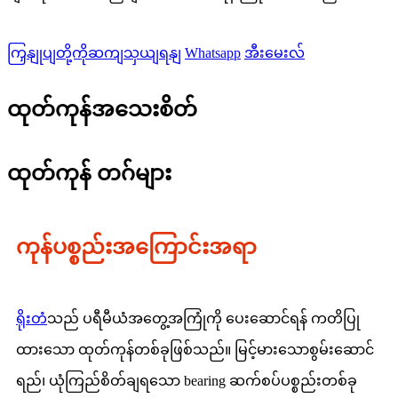
ကြှနျုပျတို့ကိုဆကျသှယျရနျ
Whatsapp
အီးမေးလ်
ထုတ်ကုန်အသေးစိတ်
ထုတ်ကုန် တဂ်များ
ကုန်ပစ္စည်းအကြောင်းအရာ
ရိုးတံ
သည် ပရီမီယံအတွေ့အကြုံကို ပေးဆောင်ရန် ကတိပြု
ထားသော ထုတ်ကုန်တစ်ခုဖြစ်သည်။ မြင့်မားသောစွမ်းဆောင်
ရည်၊ ယုံကြည်စိတ်ချရသော bearing ဆက်စပ်ပစ္စည်းတစ်ခု