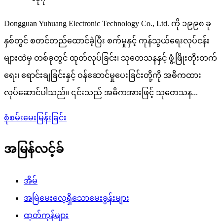
Dongguan Yuhuang Electronic Technology Co., Ltd. ကို ၁၉၉၈ ခု
နှစ်တွင် စတင်တည်ထောင်ခဲ့ပြီး စက်မှုနှင့် ကုန်သွယ်ရေးလုပ်ငန်း
များထဲမှ တစ်ခုတွင် ထုတ်လုပ်ခြင်း၊ သုတေသနနှင့် ဖွံ့ဖြိုးတိုးတက်
ရေး၊ ရောင်းချခြင်းနှင့် ဝန်ဆောင်မှုပေးခြင်းတို့ကို အဓိကထား
လုပ်ဆောင်ပါသည်။ ၎င်းသည် အဓိကအားဖြင့် သုတေသန...
စုံစမ်းမေးမြန်းခြင်း
အမြန်လင့်ခ်
အိမ်
အမြဲမေးလေ့ရှိသောမေးခွန်းများ
ထုတ်ကုန်များ