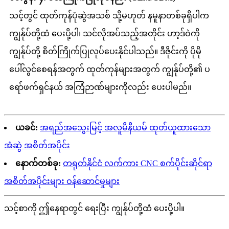
သင့်တွင် ထုတ်ကုန်ပုံဆွဲအသစ် သို့မဟုတ် နမူနာတစ်ခုရှိပါက
ကျွန်ုပ်တို့ထံ ပေးပို့ပါ၊ သင်လိုအပ်သည့်အတိုင်း ဟာ့ဒ်ဝဲကို
ကျွန်ုပ်တို့ စိတ်ကြိုက်ပြုလုပ်ပေးနိုင်ပါသည်။ ဒီဇိုင်းကို ပိုမို
ပေါ်လွင်စေရန်အတွက် ထုတ်ကုန်များအတွက် ကျွန်ုပ်တို့၏ ပ
ရော်ဖက်ရှင်နယ် အကြံဉာဏ်များကိုလည်း ပေးပါမည်။
ယခင်:
အရည်အသွေးမြင့် အလူမီနီယမ် ထုတ်ယူထားသော
အံဆွဲ အစိတ်အပိုင်း
နောက်တစ်ခု:
တရုတ်နိုင်ငံ လက်ကား CNC စက်ပိုင်းဆိုင်ရာ
အစိတ်အပိုင်းများ ဝန်ဆောင်မှုများ
သင့်စာကို ဤနေရာတွင် ရေးပြီး ကျွန်ုပ်တို့ထံ ပေးပို့ပါ။