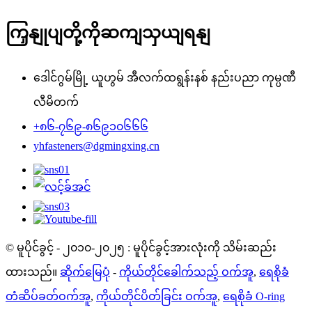
ကြှနျုပျတို့ကိုဆကျသှယျရနျ
ဒေါင်ဂွမ်မြို့ ယူဟွမ် အီလက်ထရွန်းနစ် နည်းပညာ ကုမ္ပဏီ
လီမိတက်
+၈၆-၇၆၉-၈၆၉၁၀၆၆၆
yhfasteners@dgmingxing.cn
© မူပိုင်ခွင့် - ၂၀၁၀-၂၀၂၅ : မူပိုင်ခွင့်အားလုံးကို သိမ်းဆည်း
ထားသည်။
ဆိုက်မြေပုံ
-
ကိုယ်တိုင်ခေါက်သည့် ဝက်အူ
,
ရေစိုခံ
တံဆိပ်ခတ်ဝက်အူ
,
ကိုယ်တိုင်ပိတ်ခြင်း ဝက်အူ
,
ရေစိုခံ O-ring