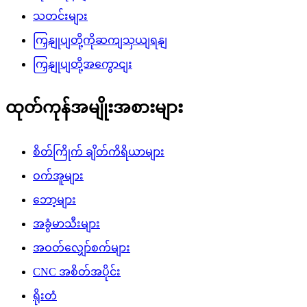
သတင်းများ
ကြှနျုပျတို့ကိုဆကျသှယျရနျ
ကြှနျုပျတို့အကွောငျး
ထုတ်ကုန်အမျိုးအစားများ
စိတ်ကြိုက် ချိတ်ကိရိယာများ
ဝက်အူများ
ဘော့များ
အခွံမာသီးများ
အဝတ်လျှော်စက်များ
CNC အစိတ်အပိုင်း
ရိုးတံ