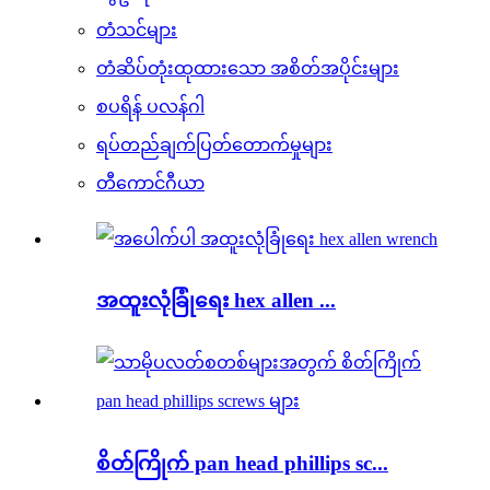
တံသင်များ
တံဆိပ်တုံးထုထားသော အစိတ်အပိုင်းများ
စပရိန် ပလန်ဂါ
ရပ်တည်ချက်ပြတ်တောက်မှုများ
တီကောင်ဂီယာ
အထူးလုံခြုံရေး hex allen ...
စိတ်ကြိုက် pan head phillips sc...