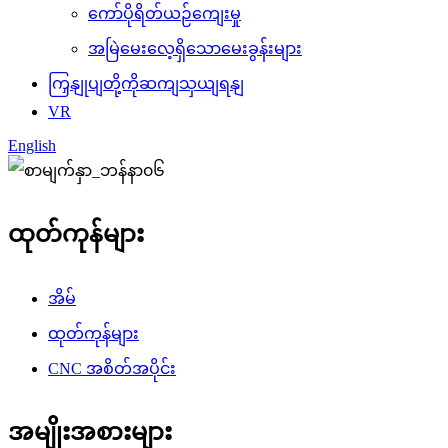
ကော်ပိုရိတ်ယဉ်ကျေးမှု
အမြဲမေးလေ့ရှိသောမေးခွန်းများ
ကြှနျုပျတို့ကိုဆကျသှယျရနျ
VR
English
ထုတ်ကုန်များ
အိမ်
ထုတ်ကုန်များ
CNC အစိတ်အပိုင်း
အမျိုးအစားများ