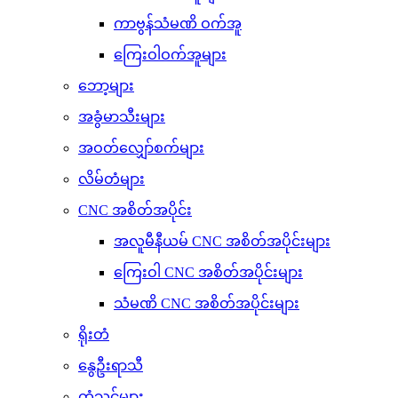
ကာဗွန်သံမဏိ ဝက်အူ
ကြေးဝါဝက်အူများ
ဘော့များ
အခွံမာသီးများ
အဝတ်လျှော်စက်များ
လိမ်တံများ
CNC အစိတ်အပိုင်း
အလူမီနီယမ် CNC အစိတ်အပိုင်းများ
ကြေးဝါ CNC အစိတ်အပိုင်းများ
သံမဏိ CNC အစိတ်အပိုင်းများ
ရိုးတံ
နွေဦးရာသီ
တံသင်များ