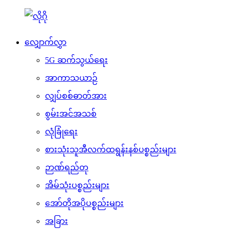
လျှောက်လွှာ
5G ဆက်သွယ်ရေး
အာကာသယာဉ်
လျှပ်စစ်ဓာတ်အား
စွမ်းအင်အသစ်
လုံခြုံရေး
စားသုံးသူအီလက်ထရွန်းနစ်ပစ္စည်းများ
ဉာဏ်ရည်တု
အိမ်သုံးပစ္စည်းများ
အော်တိုအပိုပစ္စည်းများ
အခြား