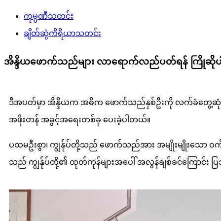
ကုမ္ပဏီသတင်း
ချိတ်ဆွဲကိရိယာသတင်း
အိန္ဒိယဖောက်သည်များ လာရောက်လည်ပတ်ရန် ကြိုဆို
ဒီအပတ်မှာ အိန္ဒိယက အဓိက ဖောက်သည်နှစ်ဦးကို လက်ခံတွေ့ဆုံခွင့်ရတ
အဖိုးတန် အခွင့်အရေးတစ်ခု ပေးခဲ့ပါတယ်။
ပထမဦးစွာ၊ ကျွန်ုပ်တို့သည် ဖောက်သည်အား အမျိုးမျိုးသော ဝက်အူ
သည် ကျွန်ုပ်တို့၏ ထုတ်ကုန်များအပေါ် အလွန်ချစ်ခင်ကြောင်း ပြသ