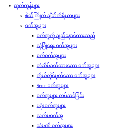
ထုတ်ကုန်များ
စိတ်ကြိုက် ချိတ်ကိရိယာများ
ဝက်အူများ
ဝက်အူကို ချည်နှောင်ထားသည်
လုံခြုံရေး ဝက်အူများ
စက်ဝက်အူများ
တံဆိပ်ခတ်ထားသော ဝက်အူများ
ကိုယ်တိုင်ပုတ်သော ဝက်အူများ
Sems ဝက်အူများ
ဝက်အူများ တပ်ဆင်ခြင်း
ပခုံးဝက်အူများ
လက်မဝက်အူ
သံမဏိ ဝက်အူများ