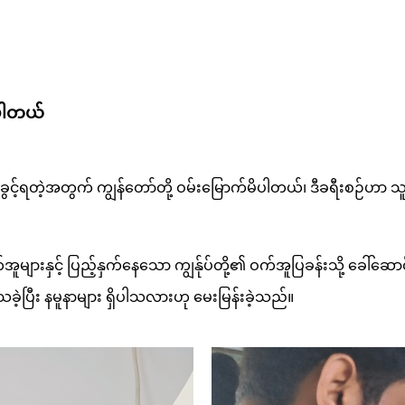
ပါတယ်
ဲ့အတွက် ကျွန်တော်တို့ ဝမ်းမြောက်မိပါတယ်၊ ဒီခရီးစဉ်ဟာ သူတို့ရဲ့ 
များနှင့် ပြည့်နှက်နေသော ကျွန်ုပ်တို့၏ ဝက်အူပြခန်းသို့ ခေါ်ဆော
ခဲ့ပြီး နမူနာများ ရှိပါသလားဟု မေးမြန်းခဲ့သည်။