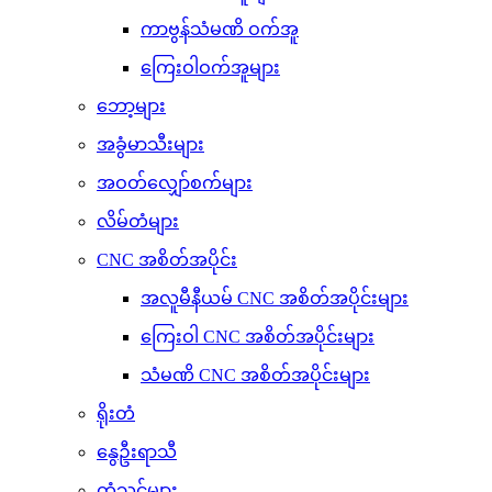
ကာဗွန်သံမဏိ ဝက်အူ
ကြေးဝါဝက်အူများ
ဘော့များ
အခွံမာသီးများ
အဝတ်လျှော်စက်များ
လိမ်တံများ
CNC အစိတ်အပိုင်း
အလူမီနီယမ် CNC အစိတ်အပိုင်းများ
ကြေးဝါ CNC အစိတ်အပိုင်းများ
သံမဏိ CNC အစိတ်အပိုင်းများ
ရိုးတံ
နွေဦးရာသီ
တံသင်များ