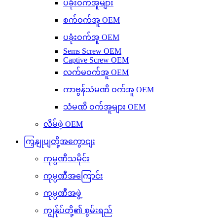
ပခုံးဝက်အူများ
စက်ဝက်အူ OEM
ပခုံးဝက်အူ OEM
Sems Screw OEM
Captive Screw OEM
လက်မဝက်အူ OEM
ကာဗွန်သံမဏိ ဝက်အူ OEM
သံမဏိ ဝက်အူများ OEM
လိမ်ဖဲ့ OEM
ကြှနျုပျတို့အကွောငျး
ကုမ္ပဏီသမိုင်း
ကုမ္ပဏီအကြောင်း
ကုမ္ပဏီအဖွဲ့
ကျွန်ုပ်တို့၏ စွမ်းရည်