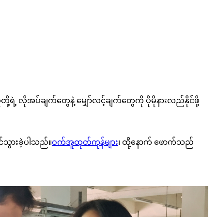
လိုအပ်ချက်တွေနဲ့ မျှော်လင့်ချက်တွေကို ပိုမိုနားလည်နိုင်ဖို့
င်သွားခဲ့ပါသည်။
ဝက်အူထုတ်ကုန်များ
၊ ထို့နောက် ဖောက်သည်