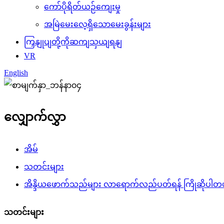
ကော်ပိုရိတ်ယဉ်ကျေးမှု
အမြဲမေးလေ့ရှိသောမေးခွန်းများ
ကြှနျုပျတို့ကိုဆကျသှယျရနျ
VR
English
လျှောက်လွှာ
အိမ်
သတင်းများ
အိန္ဒိယဖောက်သည်များ လာရောက်လည်ပတ်ရန် ကြိုဆိုပါတ
သတင်းများ