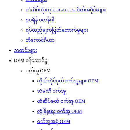
တံဆိပ်တုံးထုထားသော အစိတ်အပိုင်းများ
စပရိန် ပလန်ဂါ
ရပ်တည်ချက်ပြတ်တောက်မှုများ
တီကောင်ဂီယာ
သတင်းများ
OEM ဝန်ဆောင်မှု
ဝက်အူ OEM
ကိုယ်တိုင်ပုတ် ဝက်အူများ OEM
သံမဏိ ဝက်အူ
တံဆိပ်ခတ် ဝက်အူ OEM
လုံခြုံရေး ဝက်အူ OEM
ဝက်အူအစုံ OEM