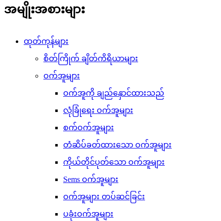
အမျိုးအစားများ
ထုတ်ကုန်များ
စိတ်ကြိုက် ချိတ်ကိရိယာများ
ဝက်အူများ
ဝက်အူကို ချည်နှောင်ထားသည်
လုံခြုံရေး ဝက်အူများ
စက်ဝက်အူများ
တံဆိပ်ခတ်ထားသော ဝက်အူများ
ကိုယ်တိုင်ပုတ်သော ဝက်အူများ
Sems ဝက်အူများ
ဝက်အူများ တပ်ဆင်ခြင်း
ပခုံးဝက်အူများ