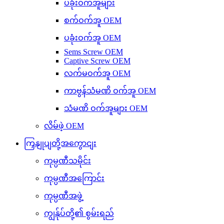
ပခုံးဝက်အူများ
စက်ဝက်အူ OEM
ပခုံးဝက်အူ OEM
Sems Screw OEM
Captive Screw OEM
လက်မဝက်အူ OEM
ကာဗွန်သံမဏိ ဝက်အူ OEM
သံမဏိ ဝက်အူများ OEM
လိမ်ဖဲ့ OEM
ကြှနျုပျတို့အကွောငျး
ကုမ္ပဏီသမိုင်း
ကုမ္ပဏီအကြောင်း
ကုမ္ပဏီအဖွဲ့
ကျွန်ုပ်တို့၏ စွမ်းရည်