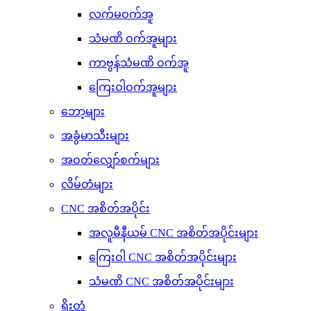
လက်မဝက်အူ
သံမဏိ ဝက်အူများ
ကာဗွန်သံမဏိ ဝက်အူ
ကြေးဝါဝက်အူများ
ဘော့များ
အခွံမာသီးများ
အဝတ်လျှော်စက်များ
လိမ်တံများ
CNC အစိတ်အပိုင်း
အလူမီနီယမ် CNC အစိတ်အပိုင်းများ
ကြေးဝါ CNC အစိတ်အပိုင်းများ
သံမဏိ CNC အစိတ်အပိုင်းများ
ရိုးတံ