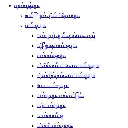
ထုတ်ကုန်များ
စိတ်ကြိုက် ချိတ်ကိရိယာများ
ဝက်အူများ
ဝက်အူကို ချည်နှောင်ထားသည်
လုံခြုံရေး ဝက်အူများ
စက်ဝက်အူများ
တံဆိပ်ခတ်ထားသော ဝက်အူများ
ကိုယ်တိုင်ပုတ်သော ဝက်အူများ
Sems ဝက်အူများ
ဝက်အူများ တပ်ဆင်ခြင်း
ပခုံးဝက်အူများ
လက်မဝက်အူ
သံမဏိ ဝက်အူများ