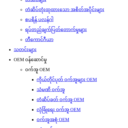
တံဆိပ်တုံးထုထားသော အစိတ်အပိုင်းများ
စပရိန် ပလန်ဂါ
ရပ်တည်ချက်ပြတ်တောက်မှုများ
တီကောင်ဂီယာ
သတင်းများ
OEM ဝန်ဆောင်မှု
ဝက်အူ OEM
ကိုယ်တိုင်ပုတ် ဝက်အူများ OEM
သံမဏိ ဝက်အူ
တံဆိပ်ခတ် ဝက်အူ OEM
လုံခြုံရေး ဝက်အူ OEM
ဝက်အူအစုံ OEM