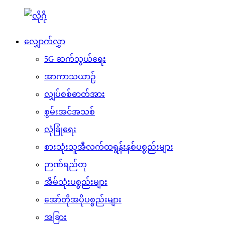
လျှောက်လွှာ
5G ဆက်သွယ်ရေး
အာကာသယာဉ်
လျှပ်စစ်ဓာတ်အား
စွမ်းအင်အသစ်
လုံခြုံရေး
စားသုံးသူအီလက်ထရွန်းနစ်ပစ္စည်းများ
ဉာဏ်ရည်တု
အိမ်သုံးပစ္စည်းများ
အော်တိုအပိုပစ္စည်းများ
အခြား