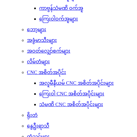
ကာဗွန်သံမဏိ ဝက်အူ
ကြေးဝါဝက်အူများ
ဘော့များ
အခွံမာသီးများ
အဝတ်လျှော်စက်များ
လိမ်တံများ
CNC အစိတ်အပိုင်း
အလူမီနီယမ် CNC အစိတ်အပိုင်းများ
ကြေးဝါ CNC အစိတ်အပိုင်းများ
သံမဏိ CNC အစိတ်အပိုင်းများ
ရိုးတံ
နွေဦးရာသီ
တံသင်များ