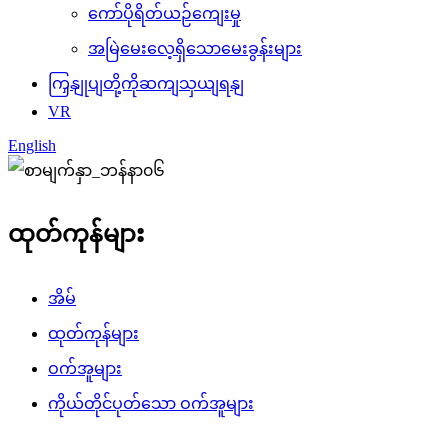
ကော်ပိုရိတ်ယဉ်ကျေးမှု
အမြဲမေးလေ့ရှိသောမေးခွန်းများ
ကြှနျုပျတို့ကိုဆကျသှယျရနျ
VR
English
ထုတ်ကုန်များ
အိမ်
ထုတ်ကုန်များ
ဝက်အူများ
ကိုယ်တိုင်ပုတ်သော ဝက်အူများ